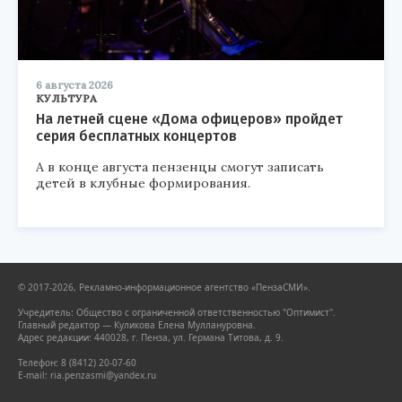
6 августа 2026
КУЛЬТУРА
На летней сцене «Дома офицеров» пройдет
серия бесплатных концертов
А в конце августа пензенцы смогут записать
детей в клубные формирования.
© 2017-2026, Рекламно-информационное агентство «ПензаСМИ».
Учредитель: Общество с ограниченной ответственностью "Оптимист".
Главный редактор — Куликова Елена Муллануровна.
Адрес редакции: 440028, г. Пенза, ул. Германа Титова, д. 9.
Телефон: 8 (8412) 20-07-60
E-mail: ria.penzasmi@yandex.ru