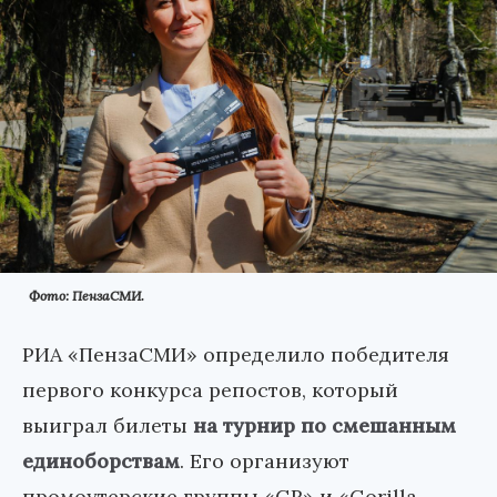
Фото: ПензаСМИ.
РИА «ПензаСМИ» определило победителя
первого конкурса репостов, который
выиграл билеты
на турнир по смешанным
единоборствам
. Его организуют
промоутерские группы «GR» и «Gorilla