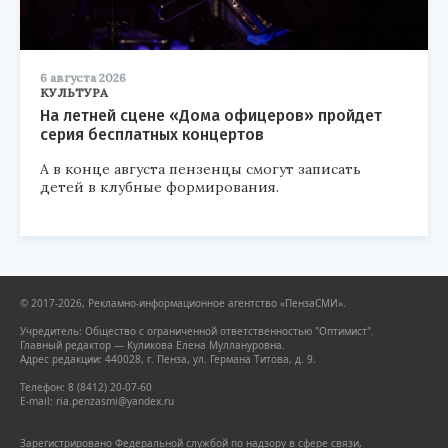
6 августа 2026
КУЛЬТУРА
На летней сцене «Дома офицеров» пройдет
серия бесплатных концертов
А в конце августа пензенцы смогут записать
детей в клубные формирования.
© 2017-2026, Рекламно-информационное агентство «ПензаСМИ».
Учредитель: Общество с ограниченной ответственностью "Оптимист".
Главный редактор — Куликова Елена Муллануровна.
Адрес редакции: 440028, г. Пенза, ул. Германа Титова, д. 9.
Телефон: 8 (8412) 20-07-60
E-mail: ria.penzasmi@yandex.ru
Зарегистрировано Федеральной службой по надзору в сфере связи,