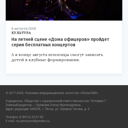
6 августа 2026
КУЛЬТУРА
На летней сцене «Дома офицеров» пройдет
серия бесплатных концертов
А в конце августа пензенцы смогут записать
детей в клубные формирования.
© 2017-2026, Рекламно-информационное агентство «ПензаСМИ».
Учредитель: Общество с ограниченной ответственностью "Оптимист".
Главный редактор — Куликова Елена Муллануровна.
Адрес редакции: 440028, г. Пенза, ул. Германа Титова, д. 9.
Телефон: 8 (8412) 20-07-60
E-mail: ria.penzasmi@yandex.ru