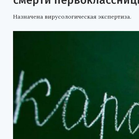
смерти первоклассни
Назначена вирусологическая экспертиза.