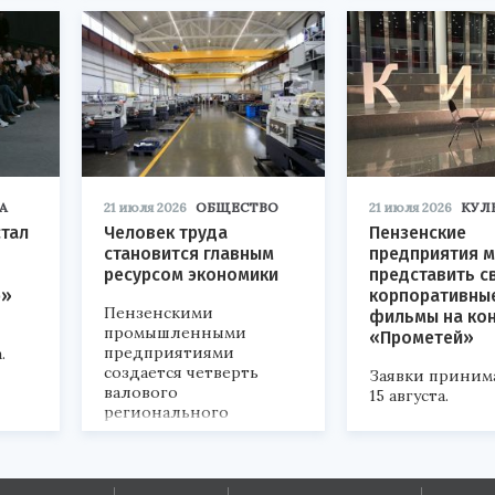
А
21 июля 2026
ОБЩЕСТВО
21 июля 2026
КУЛ
стал
Человек труда
Пензенские
становится главным
предприятия м
ресурсом экономики
представить с
р»
корпоративны
Пензенскими
фильмы на ко
промышленными
«Прометей»
предприятиями
.
создается четверть
Заявки приним
валового
15 августа.
регионального
продукта и
обеспечивается до
половины налоговых
поступлений в