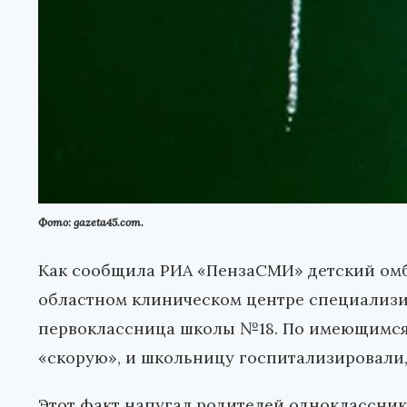
Фото: gazeta45.com.
Как сообщила РИА «ПензаСМИ» детский омб
областном клиническом центре специализ
первоклассница школы №18. По имеющимся
«скорую», и школьницу госпитализировали,
Этот факт напугал родителей одноклассник