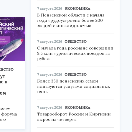
7 августа 2026
ЭКОНОМИКА
В Пензенской области с начала
года трудоустроено более 200
людей с инвалидностью
7 августа 2026
ОБЩЕСТВО
С начала года россияне совершили
9,5 млн туристических поездок за
рубеж
ЕСТВО
7 августа 2026
ОБЩЕСТВО
ут
Более 350 пензенских семей
ие в
пользуются услугами социальных
нянь
ком
7 августа 2026
ЭКОНОМИКА
меет
Товарооборот России и Киргизии
а форума
вырос на четверть
ого
6».