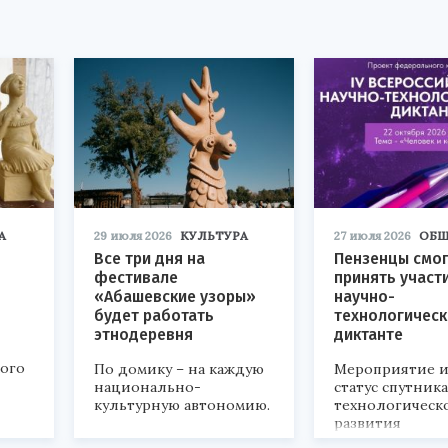
А
29 июля 2026
КУЛЬТУРА
27 июля 2026
ОБЩ
Все три дня на
Пензенцы смог
фестивале
принять участ
«Абашевские узоры»
научно-
будет работать
технологичес
этнодеревня
диктанте
кого
По домику – на каждую
Мероприятие и
национально-
статус спутник
культурную автономию.
технологическ
развития
«Технопром-202