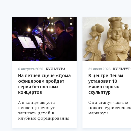
6 августа 2026
КУЛЬТУРА
31 июля 2026
КУЛЬТУР
На летней сцене «Дома
В центре Пензы
офицеров» пройдет
установят 10
серия бесплатных
миниатюрных
концертов
скульптур
А в конце августа
Они станут частью
пензенцы смогут
нового туристичес
записать детей в
маршрута.
клубные формирования.