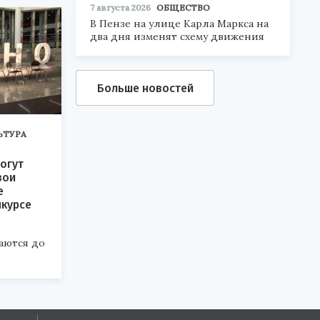
7 августа 2026
ОБЩЕСТВО
В Пензе на улице Карла Маркса на
два дня изменят схему движения
Больше новостей
ЬТУРА
огут
вои
е
нкурсе
аются до