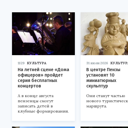
11:29
КУЛЬТУРА
31 июля 2026
КУЛЬТУР
На летней сцене «Дома
В центре Пензы
офицеров» пройдет
установят 10
серия бесплатных
миниатюрных
концертов
скульптур
А в конце августа
Они станут частью
пензенцы смогут
нового туристичес
записать детей в
маршрута.
клубные формирования.