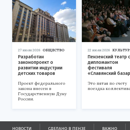
27 июля 2026
ОБЩЕСТВО
22 июля 2026
КУЛЬТУР
Разработан
Пензенский театр 
законопроект о
дипломантом
развитии индустрии
фестиваля
детских товаров
«Славянский база
Проект федерального
Это пятая по счету
закона внесен в
поездка коллектива
Государственную Думу
России.
НОВОСТИ
СДЕЛАНО В ПЕНЗЕ
ВАЖНО