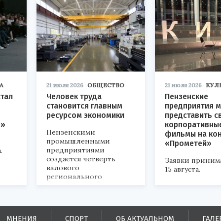
А
21 июля 2026
ОБЩЕСТВО
21 июля 2026
КУЛ
стал
Человек труда
Пензенские
становится главным
предприятия м
ресурсом экономики
представить с
р»
корпоративны
Пензенскими
фильмы на ко
промышленными
«Прометей»
предприятиями
.
создается четверть
Заявки приним
валового
15 августа.
регионального
продукта и
обеспечивается до
половины налоговых
поступлений в
МНЕНИЯ
СПОРТ
ОБ АКТУАЛЬНОМ
ГАЛЕ