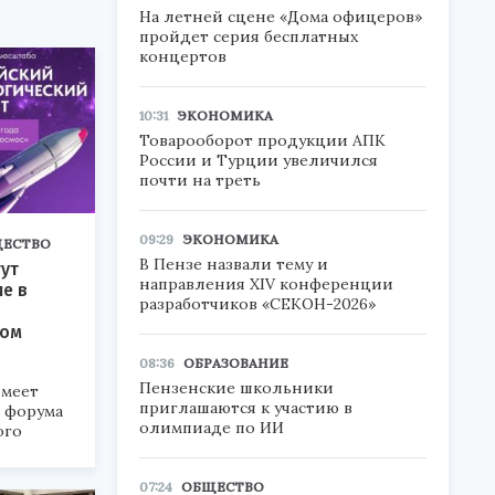
На летней сцене «Дома офицеров»
пройдет серия бесплатных
концертов
10:31
ЭКОНОМИКА
Товарооборот продукции АПК
России и Турции увеличился
почти на треть
09:29
ЭКОНОМИКА
ЕСТВО
В Пензе назвали тему и
ут
направления XIV конференции
ие в
разработчиков «СЕКОН-2026»
ком
08:36
ОБРАЗОВАНИЕ
Пензенские школьники
меет
приглашаются к участию в
а форума
олимпиаде по ИИ
ого
6».
07:24
ОБЩЕСТВО