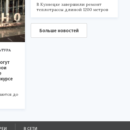
В Кузнецке завершили ремонт
теплотрассы длиной 1200 метров
Больше новостей
ЬТУРА
огут
вои
е
нкурсе
аются до
РЕИ
В СЕТИ