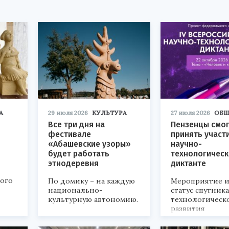
А
29 июля 2026
КУЛЬТУРА
27 июля 2026
ОБЩ
Все три дня на
Пензенцы смог
фестивале
принять участ
«Абашевские узоры»
научно-
будет работать
технологичес
этнодеревня
диктанте
кого
По домику – на каждую
Мероприятие и
национально-
статус спутник
культурную автономию.
технологическ
развития
«Технопром-202