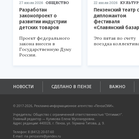
27 июля 2026
ОБЩЕСТВО
22 июля 2026
КУЛЬТУР
Разработан
Пензенский театр 
законопроект о
дипломантом
развитии индустрии
фестиваля
детских товаров
«Славянский база
Проект федерального
Это пятая по счету
закона внесен в
поездка коллектива
Государственную Думу
России.
НОВОСТИ
СДЕЛАНО В ПЕНЗЕ
ВАЖНО
© 2017-2026, Рекламно-информационное агентство «ПензаСМИ».
Учредитель: Общество с ограниченной ответственностью "Оптимист".
Главный редактор — Куликова Елена Муллануровна.
Адрес редакции: 440028, г. Пенза, ул. Германа Титова, д. 9.
Телефон: 8 (8412) 20-07-60
E-mail: ria.penzasmi@yandex.ru