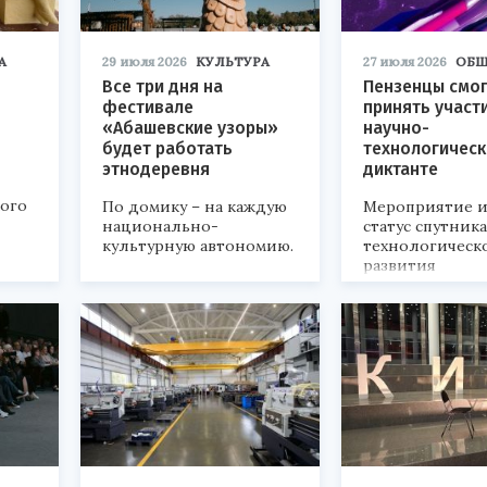
А
29 июля 2026
КУЛЬТУРА
27 июля 2026
ОБЩ
Все три дня на
Пензенцы смог
фестивале
принять участ
«Абашевские узоры»
научно-
будет работать
технологичес
этнодеревня
диктанте
кого
По домику – на каждую
Мероприятие и
национально-
статус спутник
культурную автономию.
технологическ
развития
«Технопром-202