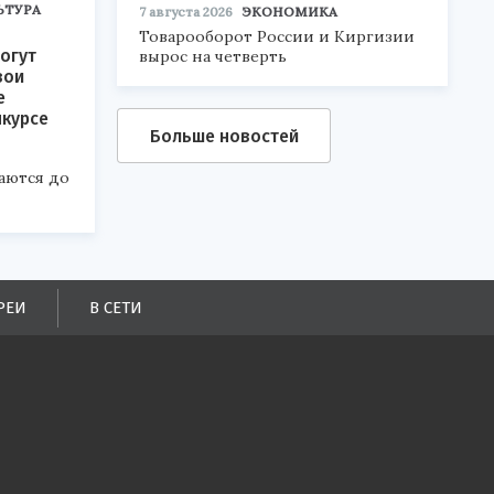
ЬТУРА
7 августа 2026
ЭКОНОМИКА
Товарооборот России и Киргизии
огут
вырос на четверть
вои
е
нкурсе
Больше новостей
аются до
РЕИ
В СЕТИ