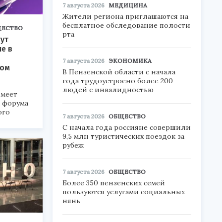
7 августа 2026
МЕДИЦИНА
Жители региона приглашаются на
бесплатное обследование полости
ЕСТВО
рта
ут
ие в
7 августа 2026
ЭКОНОМИКА
ком
В Пензенской области с начала
года трудоустроено более 200
людей с инвалидностью
меет
а форума
ого
7 августа 2026
ОБЩЕСТВО
С начала года россияне совершили
6».
9,5 млн туристических поездок за
рубеж
7 августа 2026
ОБЩЕСТВО
Более 350 пензенских семей
пользуются услугами социальных
нянь