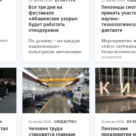
А
29 июля 2026
КУЛЬТУРА
27 июля 2026
ОБЩ
Все три дня на
Пензенцы смог
фестивале
принять участ
«Абашевские узоры»
научно-
будет работать
технологичес
этнодеревня
диктанте
кого
По домику – на каждую
Мероприятие и
национально-
статус спутник
культурную автономию.
технологическ
развития
«Технопром-202
А
21 июля 2026
ОБЩЕСТВО
21 июля 2026
КУЛ
стал
Человек труда
Пензенские
становится главным
предприятия м