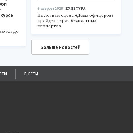
вои
6 августа 2026
КУЛЬТУРА
е
На летней сцене «Дома офицеров»
нкурсе
пройдет серия бесплатных
концертов
аются до
Больше новостей
РЕИ
В СЕТИ