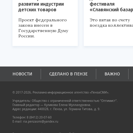
развитии индустрии
фестиваля
детских товаров
«Славянский база
Проект федерального
Это пятая по счету
закона внесен в
поездка коллектива
Государственную Думу
России.
НОВОСТИ
СДЕЛАНО В ПЕНЗЕ
ВАЖНО
© 2017-2026, Рекламно-информационное агентство «ПензаСМИ».
Учредитель: Общество с ограниченной ответственностью "Оптимист".
Главный редактор — Куликова Елена Муллануровна.
Адрес редакции: 440028, г. Пенза, ул. Германа Титова, д. 9.
Телефон: 8 (8412) 20-07-60
E-mail: ria.penzasmi@yandex.ru