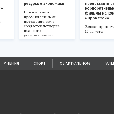
ресурсом экономики
представить с
р»
корпоративны
Пензенскими
фильмы на ко
промышленными
«Прометей»
предприятиями
.
создается четверть
Заявки приним
валового
15 августа.
регионального
продукта и
обеспечивается до
половины налоговых
поступлений в
бюджеты всех уровней.
МНЕНИЯ
СПОРТ
ОБ АКТУАЛЬНОМ
ГАЛЕ