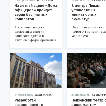
6 августа 2026
КУЛЬТУРА
31 июля 2026
КУЛЬТУР
На летней сцене «Дома
В центре Пензы
офицеров» пройдет
установят 10
серия бесплатных
миниатюрных
концертов
скульптур
А в конце августа
Они станут частью
пензенцы смогут
нового туристичес
записать детей в
маршрута.
клубные формирования.
27 июля 2026
ОБЩЕСТВО
22 июля 2026
КУЛЬТУР
Разработан
Пензенский театр 
законопроект о
дипломантом