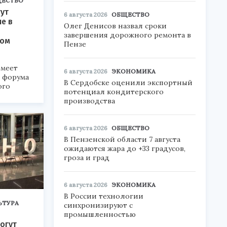
ЕСТВО
ут
6 августа 2026
ОБЩЕСТВО
ие в
Олег Денисов назвал сроки
завершения дорожного ремонта в
ком
Пензе
меет
6 августа 2026
ЭКОНОМИКА
а форума
В Сердобске оценили экспортный
ого
потенциал кондитерского
производства
6».
6 августа 2026
ОБЩЕСТВО
В Пензенской области 7 августа
ожидаются жара до +33 градусов,
гроза и град
6 августа 2026
ЭКОНОМИКА
В России технологии
ЬТУРА
синхронизируют с
промышленностью
огут