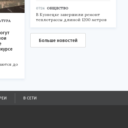
07:24
ОБЩЕСТВО
В Кузнецке завершили ремонт
теплотрассы длиной 1200 метров
ЬТУРА
огут
вои
Больше новостей
е
нкурсе
аются до
РЕИ
В СЕТИ