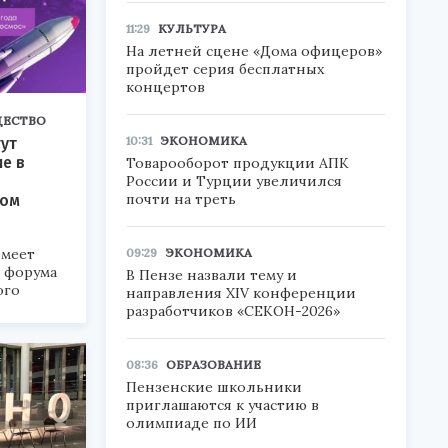
11:29
КУЛЬТУРА
На летней сцене «Дома офицеров»
пройдет серия бесплатных
концертов
ЕСТВО
10:31
ЭКОНОМИКА
ут
ие в
Товарооборот продукции АПК
России и Турции увеличился
почти на треть
ком
09:29
ЭКОНОМИКА
меет
а форума
В Пензе назвали тему и
ого
направления XIV конференции
разработчиков «СЕКОН-2026»
6».
08:36
ОБРАЗОВАНИЕ
Пензенские школьники
приглашаются к участию в
олимпиаде по ИИ