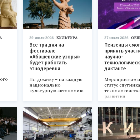
А
29 июля 2026
КУЛЬТУРА
27 июля 2026
ОБЩ
Все три дня на
Пензенцы смог
фестивале
принять участ
«Абашевские узоры»
научно-
будет работать
технологичес
этнодеревня
диктанте
кого
По домику – на каждую
Мероприятие и
национально-
статус спутник
культурную автономию.
технологическ
развития
«Технопром-202