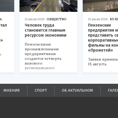
А
21 июля 2026
ОБЩЕСТВО
21 июля 2026
КУЛ
стал
Человек труда
Пензенские
становится главным
предприятия м
ресурсом экономики
представить с
р»
корпоративны
Пензенскими
фильмы на ко
промышленными
«Прометей»
предприятиями
.
создается четверть
Заявки приним
валового
15 августа.
регионального
продукта и
обеспечивается до
половины налоговых
поступлений в
МНЕНИЯ
СПОРТ
ОБ АКТУАЛЬНОМ
ГАЛЕ
бюджеты всех уровней.