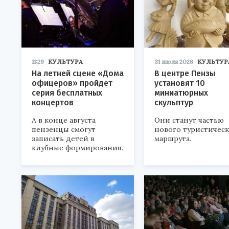
11:29
КУЛЬТУРА
31 июля 2026
КУЛЬТУР
На летней сцене «Дома
В центре Пензы
офицеров» пройдет
установят 10
серия бесплатных
миниатюрных
концертов
скульптур
А в конце августа
Они станут частью
пензенцы смогут
нового туристичес
записать детей в
маршрута.
клубные формирования.