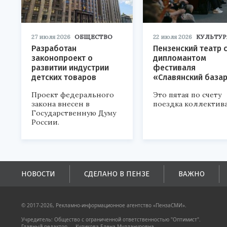
27 июля 2026
ОБЩЕСТВО
22 июля 2026
КУЛЬТУР
Разработан
Пензенский театр 
законопроект о
дипломантом
развитии индустрии
фестиваля
детских товаров
«Славянский база
Проект федерального
Это пятая по счету
закона внесен в
поездка коллектива
Государственную Думу
России.
НОВОСТИ
СДЕЛАНО В ПЕНЗЕ
ВАЖНО
© 2017-2026, Рекламно-информационное агентство «ПензаСМИ».
Учредитель: Общество с ограниченной ответственностью "Оптимист".
Главный редактор — Куликова Елена Муллануровна.