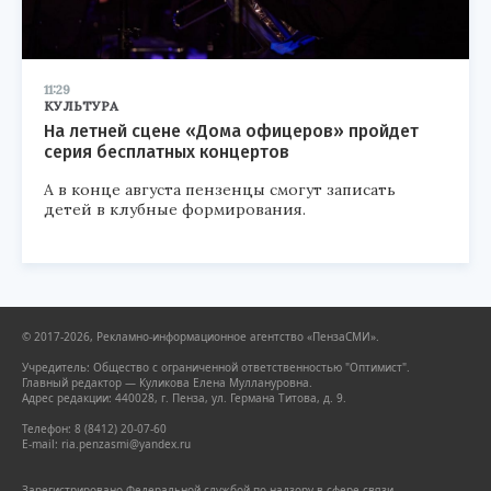
11:29
КУЛЬТУРА
На летней сцене «Дома офицеров» пройдет
серия бесплатных концертов
А в конце августа пензенцы смогут записать
детей в клубные формирования.
© 2017-2026, Рекламно-информационное агентство «ПензаСМИ».
Учредитель: Общество с ограниченной ответственностью "Оптимист".
Главный редактор — Куликова Елена Муллануровна.
Адрес редакции: 440028, г. Пенза, ул. Германа Титова, д. 9.
Телефон: 8 (8412) 20-07-60
E-mail: ria.penzasmi@yandex.ru
Зарегистрировано Федеральной службой по надзору в сфере связи,