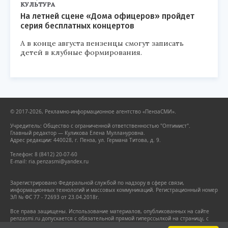
КУЛЬТУРА
На летней сцене «Дома офицеров» пройдет
серия бесплатных концертов
А в конце августа пензенцы смогут записать
детей в клубные формирования.
© 2017-2026, Рекламно-информационное агентство «ПензаСМИ».
Учредитель: Общество с ограниченной ответственностью "Оптимист".
Главный редактор — Куликова Елена Муллануровна.
Адрес редакции: 440028, г. Пенза, ул. Германа Титова, д. 9.
Телефон: 8 (8412) 20-07-60
E-mail: ria.penzasmi@yandex.ru
Зарегистрировано Федеральной службой по надзору в сфере связи,
информационных технологий и массовых коммуникаций. Регистрационный номер
ЭЛ № ФС 77 - 72693 от 23.04.2018г.
Все права защищены. Использование материалов, опубликованных на сайте
penzasmi.ru допускается с обязательной прямой гиперссылкой на страницу, с
которой заимствован материал. Гиперссылка должна размещаться