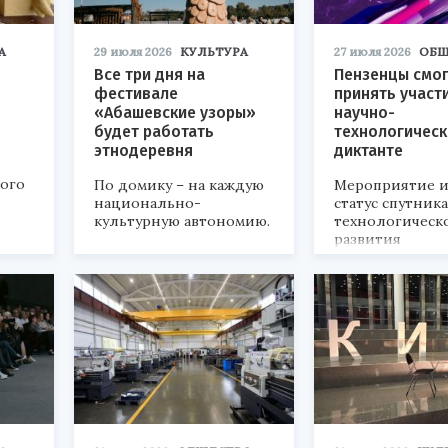
А
29 июля 2026
КУЛЬТУРА
27 июля 2026
ОБЩ
Все три дня на
Пензенцы смог
фестивале
принять участ
«Абашевские узоры»
научно-
будет работать
технологичес
этнодеревня
диктанте
кого
По домику – на каждую
Мероприятие и
национально-
статус спутник
культурную автономию.
технологическ
развития
«Технопром-202