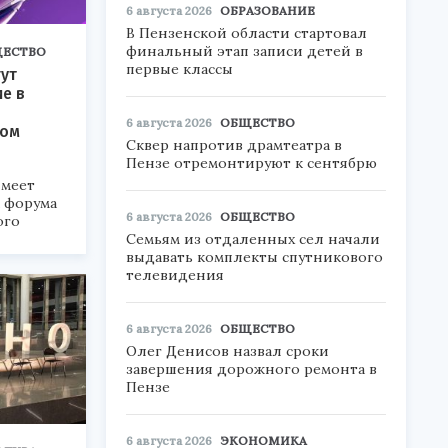
6 августа 2026
ОБРАЗОВАНИЕ
В Пензенской области стартовал
финальный этап записи детей в
ЕСТВО
первые классы
ут
ие в
6 августа 2026
ОБЩЕСТВО
ком
Сквер напротив драмтеатра в
Пензе отремонтируют к сентябрю
меет
а форума
6 августа 2026
ОБЩЕСТВО
ого
Семьям из отдаленных сел начали
6».
выдавать комплекты спутникового
телевидения
6 августа 2026
ОБЩЕСТВО
Олег Денисов назвал сроки
завершения дорожного ремонта в
Пензе
6 августа 2026
ЭКОНОМИКА