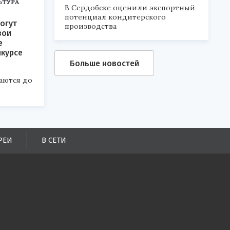
ЬТУРА
В Сердобске оценили экспортный
потенциал кондитерского
огут
производства
вои
е
нкурсе
Больше новостей
аются до
РЕИ
В СЕТИ