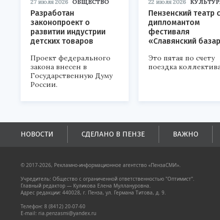
27 июля 2026
ОБЩЕСТВО
22 июля 2026
КУЛЬТУР
Разработан
Пензенский театр 
законопроект о
дипломантом
развитии индустрии
фестиваля
детских товаров
«Славянский база
Проект федерального
Это пятая по счету
закона внесен в
поездка коллектива
Государственную Думу
России.
НОВОСТИ
СДЕЛАНО В ПЕНЗЕ
ВАЖНО
© 2017-2026, Рекламно-информационное агентство «ПензаСМИ».
Учредитель: Общество с ограниченной ответственностью "Оптимист".
Главный редактор — Куликова Елена Муллануровна.
Адрес редакции: 440028, г. Пенза, ул. Германа Титова, д. 9.
Телефон: 8 (8412) 20-07-60
E-mail: ria.penzasmi@yandex.ru