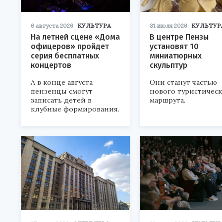
6 августа 2026
КУЛЬТУРА
31 июля 2026
КУЛЬТУР
На летней сцене «Дома
В центре Пензы
офицеров» пройдет
установят 10
серия бесплатных
миниатюрных
концертов
скульптур
А в конце августа
Они станут частью
пензенцы смогут
нового туристичес
записать детей в
маршрута.
клубные формирования.