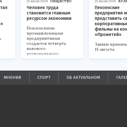
А
21 июля 2026
ОБЩЕСТВО
21 июля 2026
КУЛ
стал
Человек труда
Пензенские
становится главным
предприятия м
ресурсом экономики
представить с
р»
корпоративны
Пензенскими
фильмы на ко
промышленными
«Прометей»
предприятиями
.
создается четверть
Заявки приним
валового
15 августа.
регионального
продукта и
обеспечивается до
половины налоговых
поступлений в
МНЕНИЯ
СПОРТ
ОБ АКТУАЛЬНОМ
ГАЛЕ
бюджеты всех уровней.