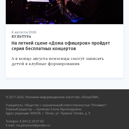
6 августа 2026
КУЛЬТУРА
На летней сцене «Дома офицеров» пройдет
серия бесплатных концертов
А в конце августа пензенцы смогут записать
детей в клубные формирования.
© 2017-2026, Рекламно-информационное агентство «ПензаСМИ».
Учредитель: Общество с ограниченной ответственностью "Оптимист".
Главный редактор — Куликова Елена Муллануровна.
Адрес редакции: 440028, г. Пенза, ул. Германа Титова, д. 9.
Телефон: 8 (8412) 20-07-60
E-mail: ria.penzasmi@yandex.ru