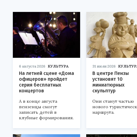
6 августа 2026
КУЛЬТУРА
31 июля 2026
КУЛЬТУР
На летней сцене «Дома
В центре Пензы
офицеров» пройдет
установят 10
серия бесплатных
миниатюрных
концертов
скульптур
А в конце августа
Они станут частью
пензенцы смогут
нового туристичес
записать детей в
маршрута.
клубные формирования.