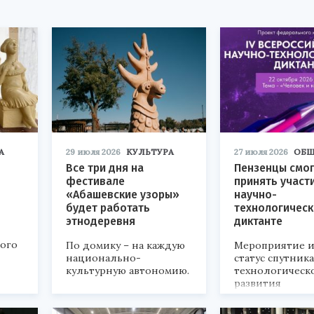
А
29 июля 2026
КУЛЬТУРА
27 июля 2026
ОБЩ
Все три дня на
Пензенцы смог
фестивале
принять участ
«Абашевские узоры»
научно-
будет работать
технологичес
этнодеревня
диктанте
кого
По домику – на каждую
Мероприятие и
национально-
статус спутник
культурную автономию.
технологическ
развития
«Технопром-202