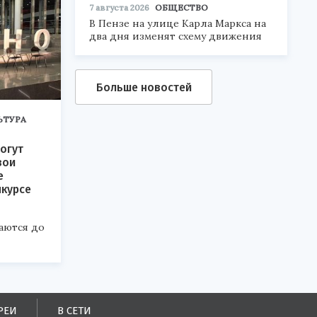
7 августа 2026
ОБЩЕСТВО
В Пензе на улице Карла Маркса на
два дня изменят схему движения
Больше новостей
ЬТУРА
огут
вои
е
нкурсе
аются до
РЕИ
В СЕТИ