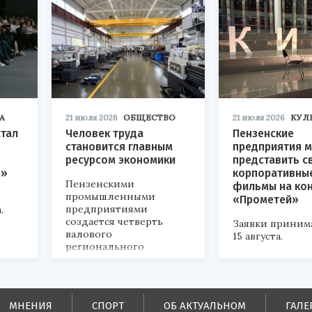
А
21 июля 2026
ОБЩЕСТВО
21 июля 2026
КУЛ
стал
Человек труда
Пензенские
становится главным
предприятия м
ресурсом экономики
представить с
р»
корпоративны
Пензенскими
фильмы на ко
промышленными
«Прометей»
предприятиями
.
создается четверть
Заявки приним
валового
15 августа.
регионального
продукта и
обеспечивается до
половины налоговых
поступлений в
МНЕНИЯ
СПОРТ
ОБ АКТУАЛЬНОМ
ГАЛЕ
бюджеты всех уровней.