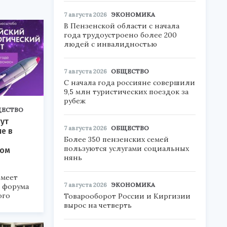
7 августа 2026
ЭКОНОМИКА
В Пензенской области с начала
года трудоустроено более 200
людей с инвалидностью
7 августа 2026
ОБЩЕСТВО
С начала года россияне совершили
9,5 млн туристических поездок за
рубеж
ЕСТВО
ут
7 августа 2026
ОБЩЕСТВО
ие в
Более 350 пензенских семей
пользуются услугами социальных
ком
нянь
меет
7 августа 2026
ЭКОНОМИКА
а форума
ого
Товарооборот России и Киргизии
вырос на четверть
6».