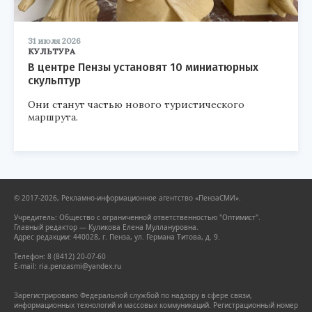
31 июля 2026
КУЛЬТУРА
В центре Пензы установят 10 миниатюрных
скульптур
Они станут частью нового туристического
маршрута.
© 2017-2026, Рекламно-информационное агентство «ПензаСМИ».
Учредитель: Общество с ограниченной ответственностью "Оптимист".
Главный редактор — Куликова Елена Муллануровна.
Адрес редакции: 440028, г. Пенза, ул. Германа Титова, д. 9.
Телефон: 8 (8412) 20-07-60
E-mail: ria.penzasmi@yandex.ru
Зарегистрировано Федеральной службой по надзору в сфере связи,
информационных технологий и массовых коммуникаций. Регистрационный номер