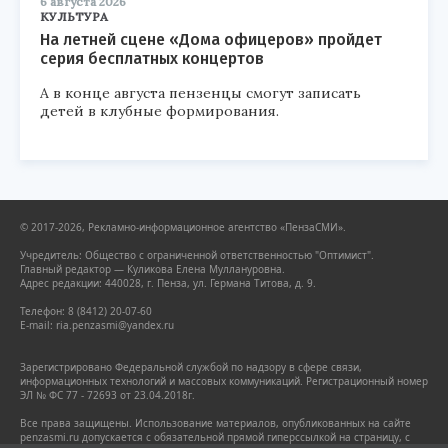
6 августа 2026
КУЛЬТУРА
На летней сцене «Дома офицеров» пройдет
серия бесплатных концертов
А в конце августа пензенцы смогут записать
детей в клубные формирования.
© 2017-2026, Рекламно-информационное агентство «ПензаСМИ».
Учредитель: Общество с ограниченной ответственностью "Оптимист".
Главный редактор — Куликова Елена Муллануровна.
Адрес редакции: 440028, г. Пенза, ул. Германа Титова, д. 9.
Телефон: 8 (8412) 20-07-60
E-mail: ria.penzasmi@yandex.ru
Зарегистрировано Федеральной службой по надзору в сфере связи,
информационных технологий и массовых коммуникаций. Регистрационный номер
ЭЛ № ФС 77 - 72693 от 23.04.2018г.
Все права защищены. Использование материалов, опубликованных на сайте
penzasmi.ru допускается с обязательной прямой гиперссылкой на страницу, с