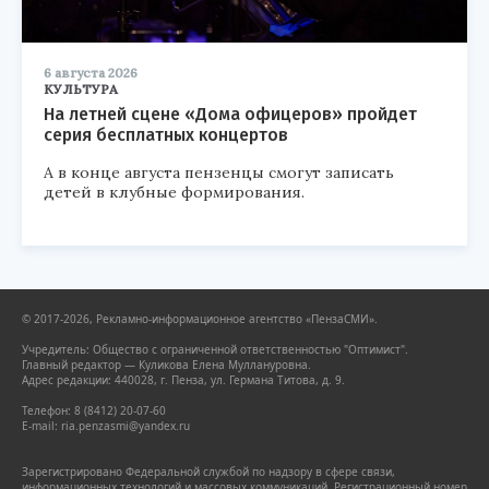
6 августа 2026
КУЛЬТУРА
На летней сцене «Дома офицеров» пройдет
серия бесплатных концертов
А в конце августа пензенцы смогут записать
детей в клубные формирования.
© 2017-2026, Рекламно-информационное агентство «ПензаСМИ».
Учредитель: Общество с ограниченной ответственностью "Оптимист".
Главный редактор — Куликова Елена Муллануровна.
Адрес редакции: 440028, г. Пенза, ул. Германа Титова, д. 9.
Телефон: 8 (8412) 20-07-60
E-mail: ria.penzasmi@yandex.ru
Зарегистрировано Федеральной службой по надзору в сфере связи,
информационных технологий и массовых коммуникаций. Регистрационный номер