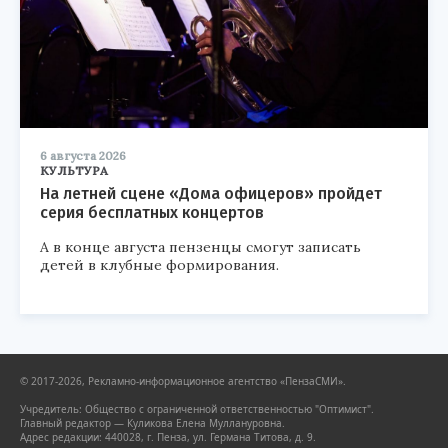
6 августа 2026
КУЛЬТУРА
На летней сцене «Дома офицеров» пройдет
серия бесплатных концертов
А в конце августа пензенцы смогут записать
детей в клубные формирования.
© 2017-2026, Рекламно-информационное агентство «ПензаСМИ».
Учредитель: Общество с ограниченной ответственностью "Оптимист".
Главный редактор — Куликова Елена Муллануровна.
Адрес редакции: 440028, г. Пенза, ул. Германа Титова, д. 9.