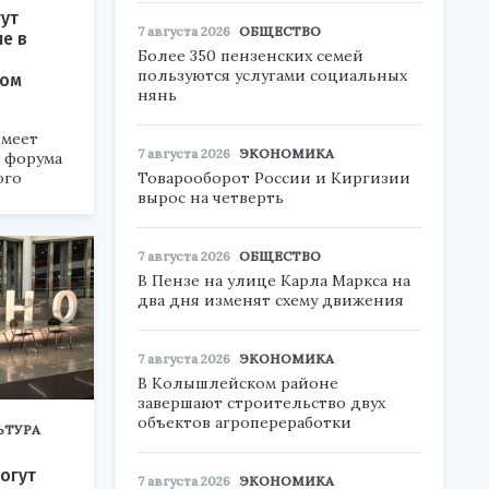
ут
7 августа 2026
ОБЩЕСТВО
ие в
Более 350 пензенских семей
пользуются услугами социальных
ком
нянь
меет
7 августа 2026
ЭКОНОМИКА
а форума
Товарооборот России и Киргизии
ого
вырос на четверть
6».
7 августа 2026
ОБЩЕСТВО
В Пензе на улице Карла Маркса на
два дня изменят схему движения
7 августа 2026
ЭКОНОМИКА
В Колышлейском районе
завершают строительство двух
объектов агропереработки
ЬТУРА
огут
7 августа 2026
ЭКОНОМИКА