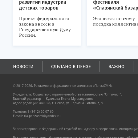
развитии индустрии
фестиваля
детских товаров
«Славянский база
Проект федерального
Это пятая по счету
закона внесен в
поездка коллектива
Государственную Думу
России.
НОВОСТИ
СДЕЛАНО В ПЕНЗЕ
ВАЖНО
© 2017-2026, Рекламно-информационное агентство «ПензаСМИ».
Учредитель: Общество с ограниченной ответственностью "Оптимист".
Главный редактор — Куликова Елена Муллануровна.
Адрес редакции: 440028, г. Пенза, ул. Германа Титова, д. 9.
Телефон: 8 (8412) 20-07-60
E-mail: ria.penzasmi@yandex.ru
Зарегистрировано Федеральной службой по надзору в сфере связи, информацион
Все права защищены. Использование материалов, опубликованных на сайте pen