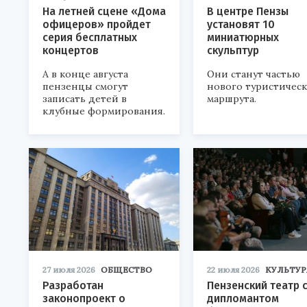
На летней сцене «Дома
В центре Пензы
офицеров» пройдет
установят 10
серия бесплатных
миниатюрных
концертов
скульптур
А в конце августа
Они станут частью
пензенцы смогут
нового туристичес
записать детей в
маршрута.
клубные формирования.
27 июля 2026
ОБЩЕСТВО
22 июля 2026
КУЛЬТУР
Разработан
Пензенский театр 
законопроект о
дипломантом