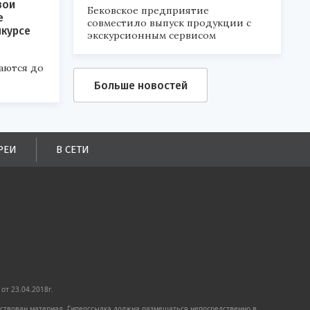
вои
Бековское предприятие
е
совместило выпуск продукции с
нкурсе
экскурсионным сервисом
аются до
Больше новостей
РЕИ
В СЕТИ
от 23.04.2018г.
имствован материал. Гиперссылка должна размещаться непосредственно в