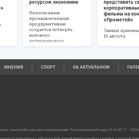
ресурсом экономики
представить с
р»
корпоративны
Пензенскими
фильмы на ко
промышленными
«Прометей»
предприятиями
.
создается четверть
Заявки приним
валового
15 августа.
регионального
продукта и
обеспечивается до
половины налоговых
поступлений в
МНЕНИЯ
СПОРТ
ОБ АКТУАЛЬНОМ
ГАЛЕ
бюджеты всех уровней.
ных технологий и массовых коммуникаций. Регистрационный номер ЭЛ № ФС 77 - 72693 
zasmi.ru допускается с обязательной прямой гиперссылкой на страницу, с которой за