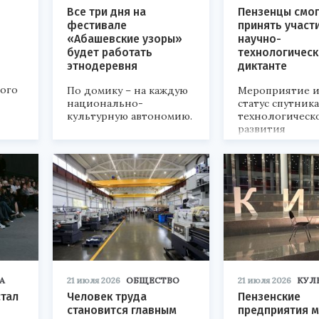
Все три дня на
Пензенцы смог
фестивале
принять участ
«Абашевские узоры»
научно-
будет работать
технологичес
этнодеревня
диктанте
кого
По домику – на каждую
Мероприятие и
национально-
статус спутник
культурную автономию.
технологическ
развития
«Технопром-202
А
21 июля 2026
ОБЩЕСТВО
21 июля 2026
КУЛ
стал
Человек труда
Пензенские
становится главным
предприятия м