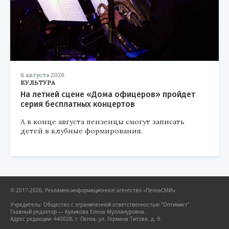
6 августа 2026
КУЛЬТУРА
На летней сцене «Дома офицеров» пройдет
серия бесплатных концертов
А в конце августа пензенцы смогут записать
детей в клубные формирования.
© 2017-2026, Рекламно-информационное агентство «ПензаСМИ».
Учредитель: Общество с ограниченной ответственностью "Оптимист".
Главный редактор — Куликова Елена Муллануровна.
Адрес редакции: 440028, г. Пенза, ул. Германа Титова, д. 9.