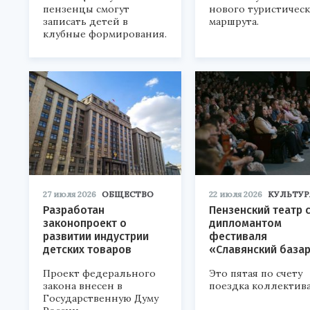
пензенцы смогут
нового туристичес
записать детей в
маршрута.
клубные формирования.
27 июля 2026
ОБЩЕСТВО
22 июля 2026
КУЛЬТУР
Разработан
Пензенский театр 
законопроект о
дипломантом
развитии индустрии
фестиваля
детских товаров
«Славянский база
Проект федерального
Это пятая по счету
закона внесен в
поездка коллектива
Государственную Думу