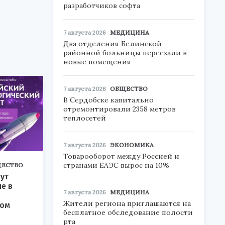
разработчиков софта
7 августа 2026
МЕДИЦИНА
Два отделения Белинской
районной больницы переехали в
новые помещения
7 августа 2026
ОБЩЕСТВО
В Сердобске капитально
отремонтировали 2358 метров
теплосетей
7 августа 2026
ЭКОНОМИКА
Товарооборот между Россией и
странами ЕАЭС вырос на 10%
ЕСТВО
ут
ие в
7 августа 2026
МЕДИЦИНА
Жители региона приглашаются на
ком
бесплатное обследование полости
рта