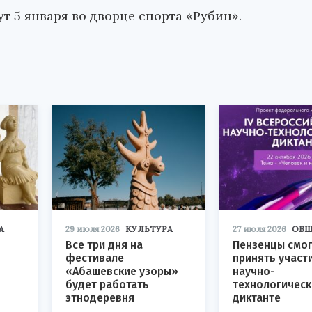
т 5 января во дворце спорта «Рубин».
А
29 июля 2026
КУЛЬТУРА
27 июля 2026
ОБЩ
Все три дня на
Пензенцы смог
фестивале
принять участ
«Абашевские узоры»
научно-
будет работать
технологичес
этнодеревня
диктанте