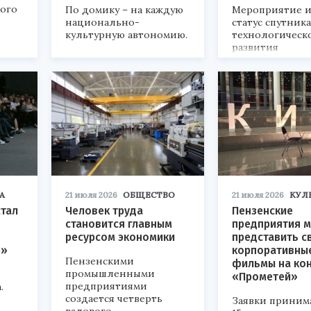
кого
По домику – на каждую
Мероприятие и
национально-
статус спутник
культурную автономию.
технологическ
развития
«Технопром-202
А
21 июля 2026
ОБЩЕСТВО
21 июля 2026
КУЛ
стал
Человек труда
Пензенские
становится главным
предприятия м
ресурсом экономики
представить с
р»
корпоративны
Пензенскими
фильмы на ко
промышленными
«Прометей»
предприятиями
.
создается четверть
Заявки приним
валового