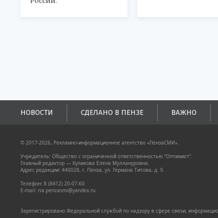
России.
НОВОСТИ
СДЕЛАНО В ПЕНЗЕ
ВАЖНО
© 2017-2026, Рекламно-информационное агентство «ПензаСМИ».
Учредитель: Общество с ограниченной ответственностью "Оптимист".
Главный редактор — Куликова Елена Муллануровна.
Адрес редакции: 440028, г. Пенза, ул. Германа Титова, д. 9.
Телефон: 8 (8412) 20-07-60
E-mail: ria.penzasmi@yandex.ru
Зарегистрировано Федеральной службой по надзору в сфере связи, информацион