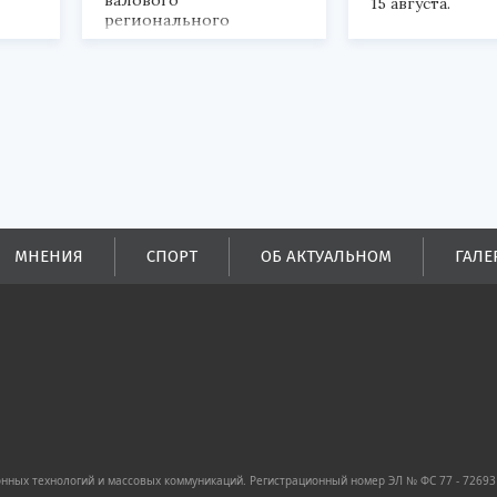
15 августа.
регионального
продукта и
обеспечивается до
половины налоговых
поступлений в
бюджеты всех уровней.
МНЕНИЯ
СПОРТ
ОБ АКТУАЛЬНОМ
ГАЛЕ
ных технологий и массовых коммуникаций. Регистрационный номер ЭЛ № ФС 77 - 72693 