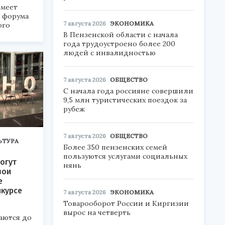
меет
а форума
7 августа 2026
ЭКОНОМИКА
ого
В Пензенской области с начала
6».
года трудоустроено более 200
людей с инвалидностью
7 августа 2026
ОБЩЕСТВО
С начала года россияне совершили
9,5 млн туристических поездок за
рубеж
7 августа 2026
ОБЩЕСТВО
ЬТУРА
Более 350 пензенских семей
пользуются услугами социальных
огут
нянь
вои
е
нкурсе
7 августа 2026
ЭКОНОМИКА
Товарооборот России и Киргизии
вырос на четверть
аются до