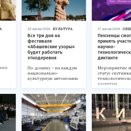
А
29 июля 2026
КУЛЬТУРА
27 июля 2026
ОБЩ
Все три дня на
Пензенцы смог
фестивале
принять участ
«Абашевские узоры»
научно-
будет работать
технологичес
этнодеревня
диктанте
кого
По домику – на каждую
Мероприятие и
национально-
статус спутник
культурную автономию.
технологическ
развития
«Технопром-202