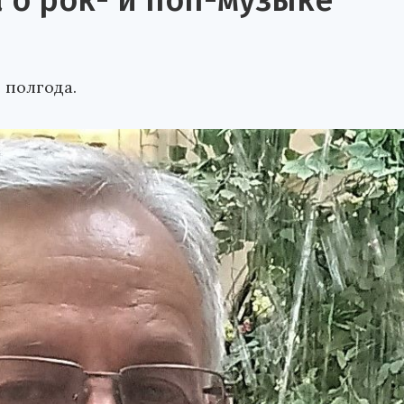
 о рок- и поп-музыке
 полгода.