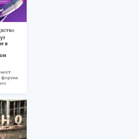
ЕСТВО
ут
ие в
ком
меет
а форума
ого
6».