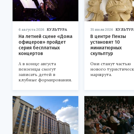
6 августа 2026
КУЛЬТУРА
31 июля 2026
КУЛЬТУР
На летней сцене «Дома
В центре Пензы
офицеров» пройдет
установят 10
серия бесплатных
миниатюрных
концертов
скульптур
А в конце августа
Они станут частью
пензенцы смогут
нового туристичес
записать детей в
маршрута.
клубные формирования.