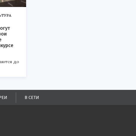
ЬТУРА
огут
вои
е
нкурсе
аются до
РЕИ
В СЕТИ