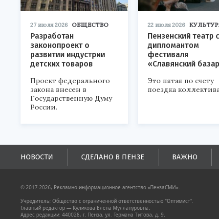
27 июля 2026
ОБЩЕСТВО
22 июля 2026
КУЛЬТУР
Разработан
Пензенский театр 
законопроект о
дипломантом
развитии индустрии
фестиваля
детских товаров
«Славянский база
Проект федерального
Это пятая по счету
закона внесен в
поездка коллектива
Государственную Думу
России.
НОВОСТИ
СДЕЛАНО В ПЕНЗЕ
ВАЖНО
© 2017-2026, Рекламно-информационное агентство «ПензаСМИ».
Учредитель: Общество с ограниченной ответственностью "Оптимист".
Главный редактор — Куликова Елена Муллануровна.
Адрес редакции: 440028, г. Пенза, ул. Германа Титова, д. 9.