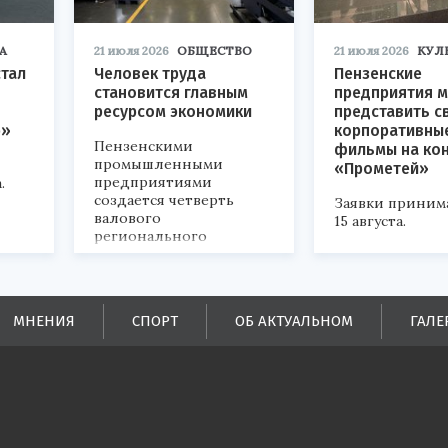
А
21 июля 2026
ОБЩЕСТВО
21 июля 2026
КУЛ
стал
Человек труда
Пензенские
становится главным
предприятия м
ресурсом экономики
представить с
р»
корпоративны
Пензенскими
фильмы на ко
промышленными
«Прометей»
предприятиями
.
создается четверть
Заявки приним
валового
15 августа.
регионального
продукта и
обеспечивается до
половины налоговых
поступлений в
МНЕНИЯ
СПОРТ
ОБ АКТУАЛЬНОМ
ГАЛЕ
бюджеты всех уровней.