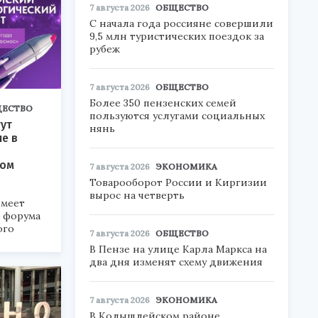
7 августа 2026
ОБЩЕСТВО
С начала года россияне совершили
9,5 млн туристических поездок за
рубеж
7 августа 2026
ОБЩЕСТВО
Более 350 пензенских семей
ЕСТВО
пользуются услугами социальных
ут
нянь
ие в
ком
7 августа 2026
ЭКОНОМИКА
Товарооборот России и Киргизии
вырос на четверть
меет
а форума
ого
7 августа 2026
ОБЩЕСТВО
В Пензе на улице Карла Маркса на
6».
два дня изменят схему движения
7 августа 2026
ЭКОНОМИКА
В Колышлейском районе