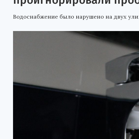
проигнорировали проб
Водоснабжение было нарушено на двух улиц