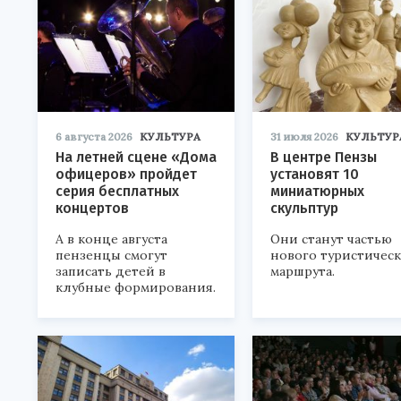
6 августа 2026
КУЛЬТУРА
31 июля 2026
КУЛЬТУР
На летней сцене «Дома
В центре Пензы
офицеров» пройдет
установят 10
серия бесплатных
миниатюрных
концертов
скульптур
А в конце августа
Они станут частью
пензенцы смогут
нового туристичес
записать детей в
маршрута.
клубные формирования.