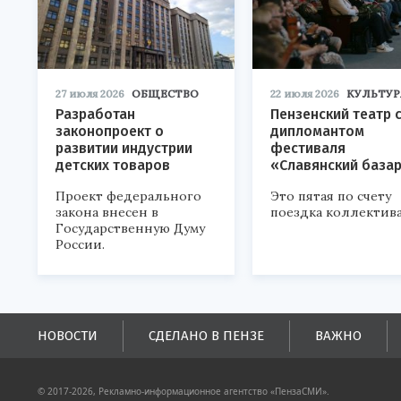
27 июля 2026
ОБЩЕСТВО
22 июля 2026
КУЛЬТУР
Разработан
Пензенский театр 
законопроект о
дипломантом
развитии индустрии
фестиваля
детских товаров
«Славянский база
Проект федерального
Это пятая по счету
закона внесен в
поездка коллектива
Государственную Думу
России.
НОВОСТИ
СДЕЛАНО В ПЕНЗЕ
ВАЖНО
© 2017-2026, Рекламно-информационное агентство «ПензаСМИ».