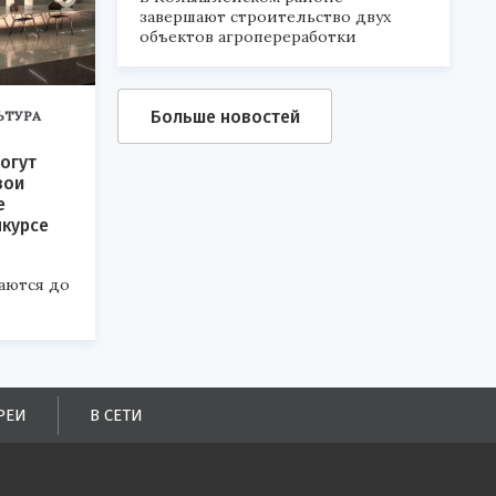
завершают строительство двух
объектов агропереработки
Больше новостей
ЬТУРА
огут
вои
е
нкурсе
аются до
РЕИ
В СЕТИ