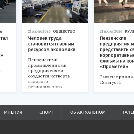
А
21 июля 2026
ОБЩЕСТВО
21 июля 2026
КУЛ
стал
Человек труда
Пензенские
становится главным
предприятия м
ресурсом экономики
представить с
р»
корпоративны
Пензенскими
фильмы на ко
промышленными
«Прометей»
предприятиями
.
создается четверть
Заявки приним
валового
15 августа.
регионального
продукта и
обеспечивается до
половины налоговых
поступлений в
МНЕНИЯ
СПОРТ
ОБ АКТУАЛЬНОМ
ГАЛЕ
бюджеты всех уровней.