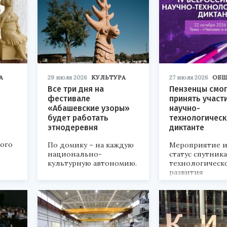
А
29 июля 2026
КУЛЬТУРА
27 июля 2026
ОБЩ
Все три дня на
Пензенцы смог
фестивале
принять участ
«Абашевские узоры»
научно-
будет работать
технологичес
этнодеревня
диктанте
кого
По домику – на каждую
Мероприятие и
национально-
статус спутник
культурную автономию.
технологическ
развития
«Технопром-202