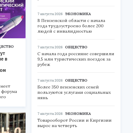
7 августа 2026
ЭКОНОМИКА
В Пензенской области с начала
года трудоустроено более 200
людей с инвалидностью
ЕСТВО
7 августа 2026
ОБЩЕСТВО
ут
С начала года россияне совершили
ие в
9,5 млн туристических поездок за
рубеж
ком
7 августа 2026
ОБЩЕСТВО
меет
Более 350 пензенских семей
а форума
пользуются услугами социальных
ого
нянь
6».
7 августа 2026
ЭКОНОМИКА
Товарооборот России и Киргизии
вырос на четверть