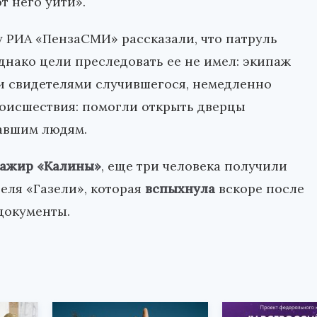
т него уйти».
 РИА «ПензаСМИ» рассказали, что патруль
днако цели преследовать ее не имел: экипаж
ли свидетелями случившегося, немедленно
оисшествия: помогли открыть дверцы
авшим людям.
сажир «Калины»
, еще три человека получили
еля «Газели», которая
вспыхнула
вскоре после
документы.