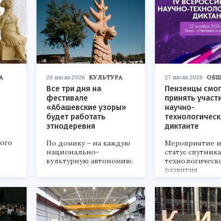
А
29 июля 2026
КУЛЬТУРА
27 июля 2026
ОБЩ
Все три дня на
Пензенцы смог
фестивале
принять участ
«Абашевские узоры»
научно-
будет работать
технологичес
этнодеревня
диктанте
кого
По домику – на каждую
Мероприятие и
национально-
статус спутник
культурную автономию.
технологическ
развития
«Технопром-202