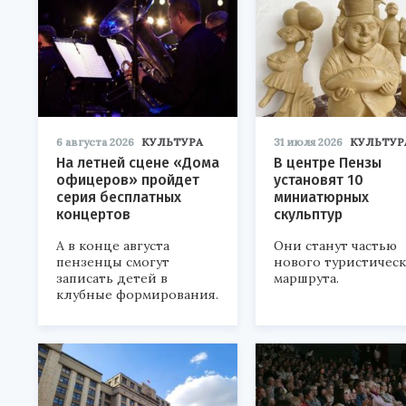
6 августа 2026
КУЛЬТУРА
31 июля 2026
КУЛЬТУР
На летней сцене «Дома
В центре Пензы
офицеров» пройдет
установят 10
серия бесплатных
миниатюрных
концертов
скульптур
А в конце августа
Они станут частью
пензенцы смогут
нового туристичес
записать детей в
маршрута.
клубные формирования.