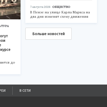
7 августа 2026
ОБЩЕСТВО
В Пензе на улице Карла Маркса на
два дня изменят схему движения
ЬТУРА
Больше новостей
огут
вои
е
нкурсе
аются до
РЕИ
В СЕТИ