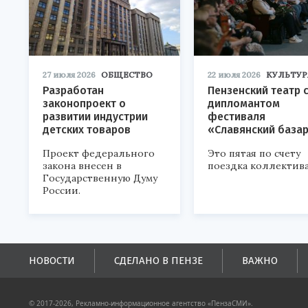
27 июля 2026
ОБЩЕСТВО
22 июля 2026
КУЛЬТУР
Разработан
Пензенский театр 
законопроект о
дипломантом
развитии индустрии
фестиваля
детских товаров
«Славянский база
Проект федерального
Это пятая по счету
закона внесен в
поездка коллектива
Государственную Думу
России.
НОВОСТИ
СДЕЛАНО В ПЕНЗЕ
ВАЖНО
© 2017-2026, Рекламно-информационное агентство «ПензаСМИ».