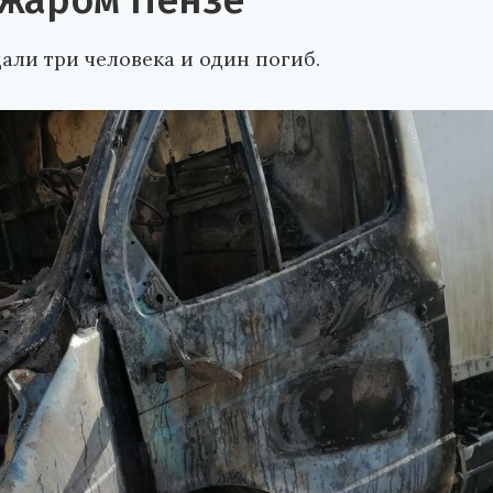
ожаром Пензе
али три человека и один погиб.