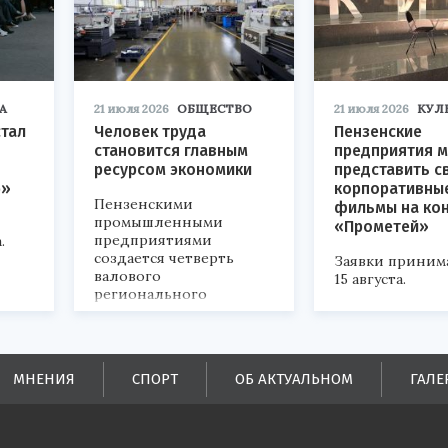
А
21 июля 2026
ОБЩЕСТВО
21 июля 2026
КУЛ
стал
Человек труда
Пензенские
становится главным
предприятия м
ресурсом экономики
представить с
р»
корпоративны
Пензенскими
фильмы на ко
промышленными
«Прометей»
предприятиями
.
создается четверть
Заявки приним
валового
15 августа.
регионального
продукта и
обеспечивается до
половины налоговых
поступлений в
МНЕНИЯ
СПОРТ
ОБ АКТУАЛЬНОМ
ГАЛЕ
бюджеты всех уровней.