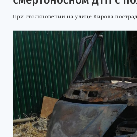
смертоносном ДТП с п
При столкновении на улице Кирова пострад