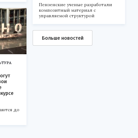
6».
Пензенские ученые разработали
композитный материал с
управляемой структурой
Больше новостей
ЬТУРА
огут
вои
е
нкурсе
аются до