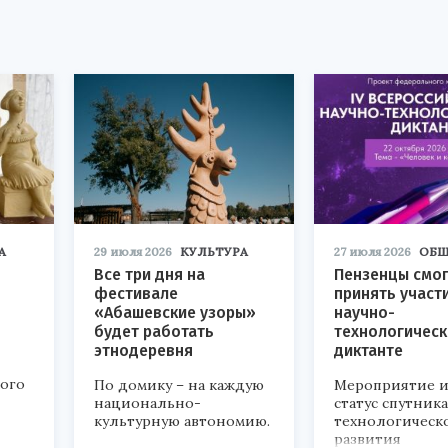
А
29 июля 2026
КУЛЬТУРА
27 июля 2026
ОБЩ
Все три дня на
Пензенцы смог
фестивале
принять участ
«Абашевские узоры»
научно-
будет работать
технологичес
этнодеревня
диктанте
кого
По домику – на каждую
Мероприятие и
национально-
статус спутник
культурную автономию.
технологическ
развития