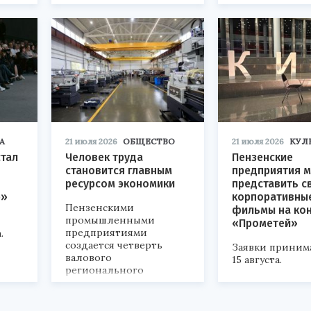
«Технопром-202
А
21 июля 2026
ОБЩЕСТВО
21 июля 2026
КУЛ
стал
Человек труда
Пензенские
становится главным
предприятия м
ресурсом экономики
представить с
р»
корпоративны
Пензенскими
фильмы на ко
промышленными
«Прометей»
предприятиями
.
создается четверть
Заявки приним
валового
15 августа.
регионального
продукта и
обеспечивается до
половины налоговых