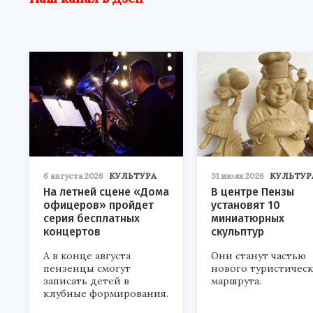
6 августа 2026
КУЛЬТУРА
31 июля 2026
КУЛЬТУР
На летней сцене «Дома
В центре Пензы
офицеров» пройдет
установят 10
серия бесплатных
миниатюрных
концертов
скульптур
А в конце августа
Они станут частью
пензенцы смогут
нового туристичес
записать детей в
маршрута.
клубные формирования.