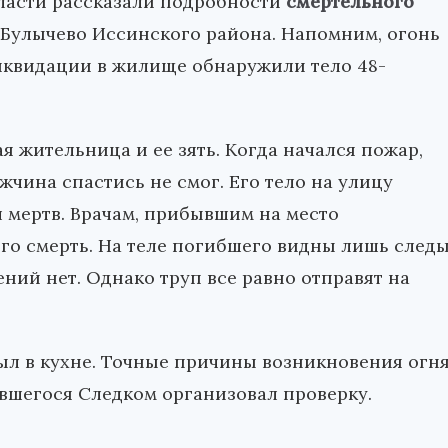
бласти рассказали подробности
смертельного
е Булычево Иссинского района. Напомним, огонь
ликвидации в жилище обнаружили тело 48-
я жительница и ее зять. Когда начался пожар,
жчина спастись не смог. Его тело на улицу
л мертв. Врачам, прибывшим на место
его смерть. На теле погибшего видны лишь след
ний нет. Однако труп все равно отправят на
был в кухне. Точные причины возникновения огн
ившегося Следком организовал проверку.