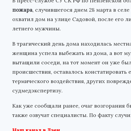
В пресс-службе СУ СК РФ по Пензенской о
пожара
, случившегося днем 28 марта в сел
охватил дом на улице Садовой, после его 
летнего мужчины.
В трагический день дома находилась местна
женщина успела выбежать из дома, а вот му
вытащили соседи, на тот момент он уже бы
происшествия, оставалось констатировать 
термического воздействия, других поврежде
судмедэкспертизу.
Как уже сообщали ранее, очаг возгорания 
также озвучат специалисты. По факту случ
Наш канал в Дзен