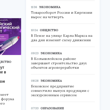
11:36
ЭКОНОМИКА
Товарооборот России и Киргизии
вырос на четверть
10:24
ОБЩЕСТВО
В Пензе на улице Карла Маркса на
два дня изменят схему движения
09:23
ЭКОНОМИКА
В Колышлейском районе
ЕСТВО
завершают строительство двух
ут
объектов агропереработки
ие в
08:28
ЭКОНОМИКА
ком
Бековское предприятие
совместило выпуск продукции с
меет
экскурсионным сервисом
а форума
ого
07:33
ОБРАЗОВАНИЕ