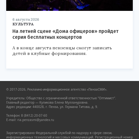
6 августа 2026
КУЛЬТУРА
На летней сцене «Дома офицеров» пройдет
серия бесплатных концертов
А в конце августа пензенцы смогут записать
детей в клубные формирования.
© 2017-2026, Рекламно-информационное агентство «ПензаСМИ».
Учредитель: Общество с ограниченной ответственностью "Оптимист".
Главный редактор — Куликова Елена Муллануровна.
Адрес редакции: 440028, г. Пенза, ул. Германа Титова, д. 9.
Телефон: 8 (8412) 20-07-60
E-mail: ria.penzasmi@yandex.ru
Зарегистрировано Федеральной службой по надзору в сфере связи,
информационных технологий и массовых коммуникаций. Регистрационный номер