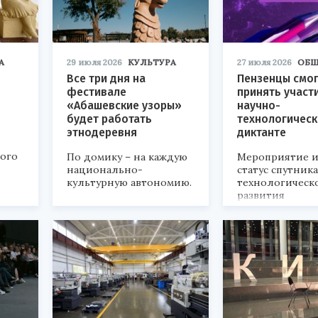
А
29 июля 2026
КУЛЬТУРА
27 июля 2026
ОБЩ
Все три дня на
Пензенцы смог
фестивале
принять участ
«Абашевские узоры»
научно-
будет работать
технологичес
этнодеревня
диктанте
кого
По домику – на каждую
Мероприятие и
национально-
статус спутник
культурную автономию.
технологическ
развития
«Технопром-202