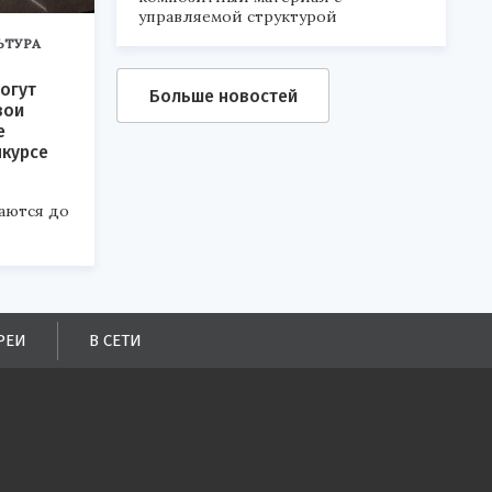
управляемой структурой
ЬТУРА
огут
Больше новостей
вои
е
нкурсе
аются до
РЕИ
В СЕТИ