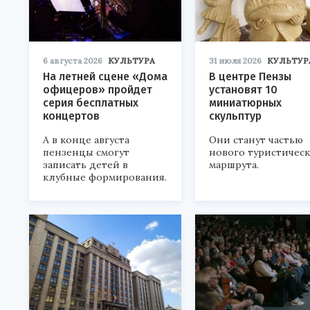
6 августа 2026
КУЛЬТУРА
31 июля 2026
КУЛЬТУР
На летней сцене «Дома
В центре Пензы
офицеров» пройдет
установят 10
серия бесплатных
миниатюрных
концертов
скульптур
А в конце августа
Они станут частью
пензенцы смогут
нового туристичес
записать детей в
маршрута.
клубные формирования.