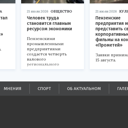
А
21 июля 2026
ОБЩЕСТВО
21 июля 2026
КУЛ
стал
Человек труда
Пензенские
становится главным
предприятия м
ресурсом экономики
представить с
р»
корпоративны
Пензенскими
фильмы на ко
промышленными
«Прометей»
предприятиями
.
создается четверть
Заявки приним
валового
15 августа.
регионального
продукта и
обеспечивается до
половины налоговых
поступлений в
МНЕНИЯ
СПОРТ
ОБ АКТУАЛЬНОМ
ГАЛЕ
бюджеты всех уровней.