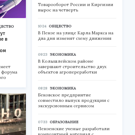
Товарооборот России и Киргизии
вырос на четверть
10:24
ОБЩЕСТВО
ЕСТВО
В Пензе на улице Карла Маркса на
ут
два дня изменят схему движения
ие в
ком
09:23
ЭКОНОМИКА
В Колышлейском районе
завершают строительство двух
меет
объектов агропереработки
а форума
ого
6».
08:28
ЭКОНОМИКА
Бековское предприятие
совместило выпуск продукции с
экскурсионным сервисом
07:33
ОБРАЗОВАНИЕ
Пензенские ученые разработали
композитный материал с