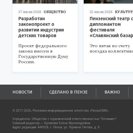
27 июля 2026
ОБЩЕСТВО
22 июля 2026
КУЛЬТУР
Разработан
Пензенский театр 
законопроект о
дипломантом
развитии индустрии
фестиваля
детских товаров
«Славянский база
Проект федерального
Это пятая по счету
закона внесен в
поездка коллектива
Государственную Думу
России.
НОВОСТИ
СДЕЛАНО В ПЕНЗЕ
ВАЖНО
© 2017-2026, Рекламно-информационное агентство «ПензаСМИ».
Учредитель: Общество с ограниченной ответственностью "Оптимист".
Главный редактор — Куликова Елена Муллануровна.
Адрес редакции: 440028, г. Пенза, ул. Германа Титова, д. 9.