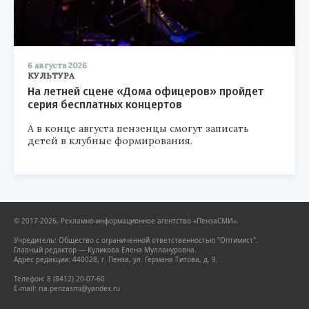
6 августа 2026
КУЛЬТУРА
На летней сцене «Дома офицеров» пройдет
серия бесплатных концертов
А в конце августа пензенцы смогут записать
детей в клубные формирования.
© 2017-2026, Рекламно-информационное агентство «ПензаСМИ».
Учредитель: Общество с ограниченной ответственностью "Оптимист".
Главный редактор — Куликова Елена Муллануровна.
Адрес редакции: 440028, г. Пенза, ул. Германа Титова, д. 9.
Телефон: 8 (8412) 20-07-60
E-mail: ria.penzasmi@yandex.ru