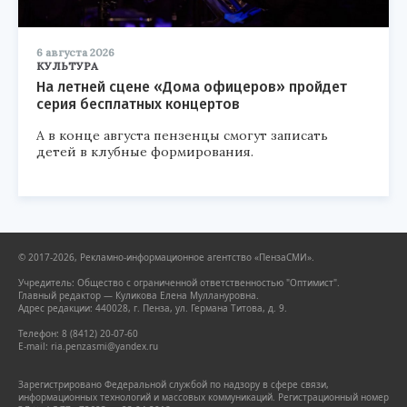
6 августа 2026
КУЛЬТУРА
На летней сцене «Дома офицеров» пройдет
серия бесплатных концертов
А в конце августа пензенцы смогут записать
детей в клубные формирования.
© 2017-2026, Рекламно-информационное агентство «ПензаСМИ».
Учредитель: Общество с ограниченной ответственностью "Оптимист".
Главный редактор — Куликова Елена Муллануровна.
Адрес редакции: 440028, г. Пенза, ул. Германа Титова, д. 9.
Телефон: 8 (8412) 20-07-60
E-mail: ria.penzasmi@yandex.ru
Зарегистрировано Федеральной службой по надзору в сфере связи,
информационных технологий и массовых коммуникаций. Регистрационный номер