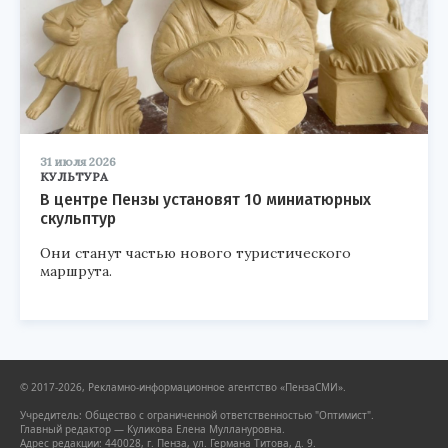
31 июля 2026
КУЛЬТУРА
В центре Пензы установят 10 миниатюрных
скульптур
Они станут частью нового туристического
маршрута.
© 2017-2026, Рекламно-информационное агентство «ПензаСМИ».
Учредитель: Общество с ограниченной ответственностью "Оптимист".
Главный редактор — Куликова Елена Муллануровна.
Адрес редакции: 440028, г. Пенза, ул. Германа Титова, д. 9.