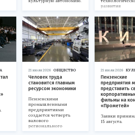
культурную автономию.
технологическ
развития
«Технопром-202
А
21 июля 2026
ОБЩЕСТВО
21 июля 2026
КУЛ
стал
Человек труда
Пензенские
становится главным
предприятия м
ресурсом экономики
представить с
р»
корпоративны
Пензенскими
фильмы на ко
промышленными
«Прометей»
предприятиями
.
создается четверть
Заявки приним
валового
15 августа.
регионального
продукта и