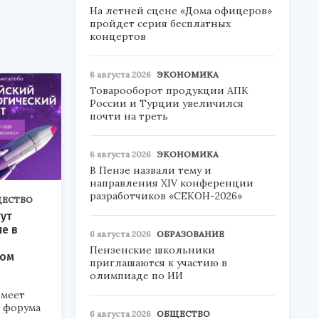
На летней сцене «Дома офицеров»
пройдет серия бесплатных
концертов
6 августа 2026
ЭКОНОМИКА
Товарооборот продукции АПК
России и Турции увеличился
почти на треть
6 августа 2026
ЭКОНОМИКА
В Пензе назвали тему и
направления XIV конференции
разработчиков «СЕКОН-2026»
ЕСТВО
ут
ие в
6 августа 2026
ОБРАЗОВАНИЕ
Пензенские школьники
ком
приглашаются к участию в
олимпиаде по ИИ
меет
а форума
6 августа 2026
ОБЩЕСТВО