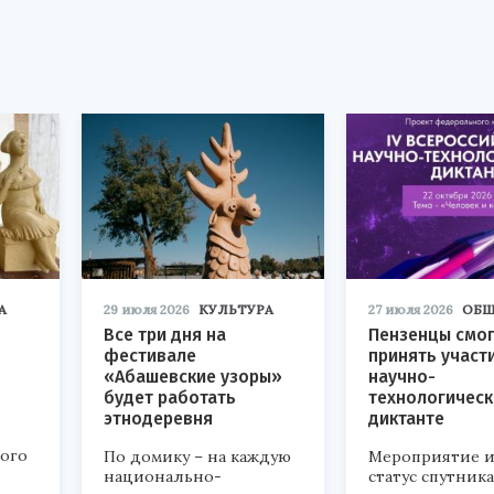
А
29 июля 2026
КУЛЬТУРА
27 июля 2026
ОБЩ
Все три дня на
Пензенцы смог
фестивале
принять участ
«Абашевские узоры»
научно-
будет работать
технологичес
этнодеревня
диктанте
кого
По домику – на каждую
Мероприятие и
национально-
статус спутник