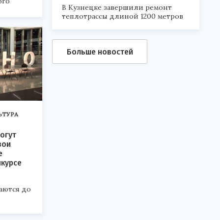
ого
В Кузнецке завершили ремонт
теплотрассы длиной 1200 метров
6».
Больше новостей
ЬТУРА
огут
вои
е
нкурсе
аются до