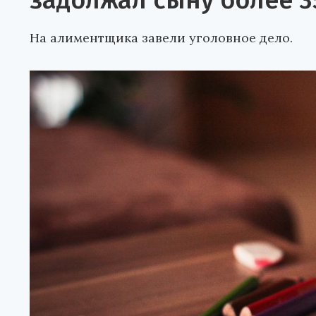
задолжал сыну более 3
На алиментщика завели уголовное дело.