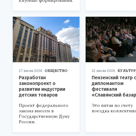
клубные формирования.
27 июля 2026
ОБЩЕСТВО
22 июля 2026
КУЛЬТУР
Разработан
Пензенский театр 
законопроект о
дипломантом
развитии индустрии
фестиваля
детских товаров
«Славянский база
Проект федерального
Это пятая по счету
закона внесен в
поездка коллектива
Государственную Думу
России.