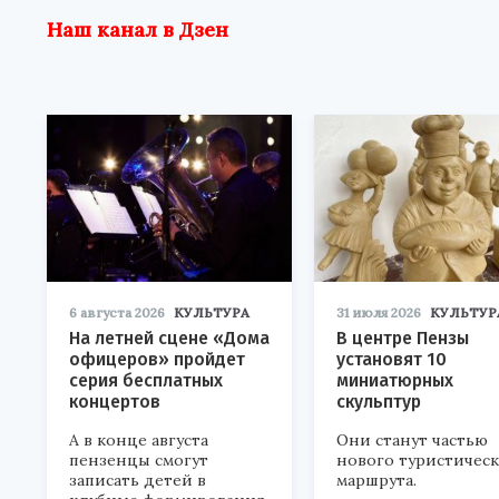
Наш канал в Дзен
6 августа 2026
КУЛЬТУРА
31 июля 2026
КУЛЬТУР
На летней сцене «Дома
В центре Пензы
офицеров» пройдет
установят 10
серия бесплатных
миниатюрных
концертов
скульптур
А в конце августа
Они станут частью
пензенцы смогут
нового туристичес
записать детей в
маршрута.