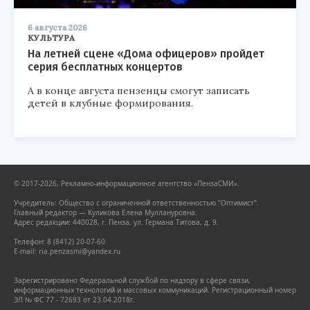
6 августа 2026
КУЛЬТУРА
На летней сцене «Дома офицеров» пройдет
серия бесплатных концертов
А в конце августа пензенцы смогут записать
детей в клубные формирования.
© 2017-2026, Рекламно-информационное агентство «ПензаСМИ».
Учредитель: Общество с ограниченной ответственностью "Оптимист".
Главный редактор — Куликова Елена Муллануровна.
Адрес редакции: 440028, г. Пенза, ул. Германа Титова, д. 9.
Телефон: 8 (8412) 20-07-60
E-mail: ria.penzasmi@yandex.ru
Зарегистрировано Федеральной службой по надзору в сфере связи,
информационных технологий и массовых коммуникаций. Регистрационный номер
ЭЛ № ФС 77 - 72693 от 23.04.2018г.