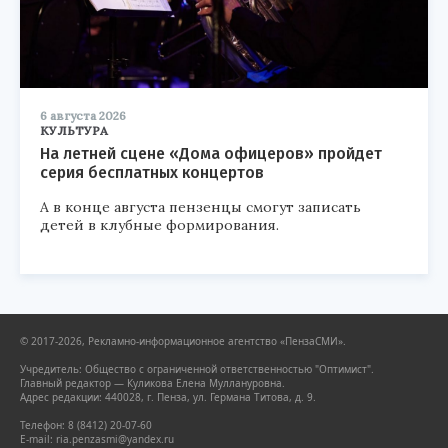
6 августа 2026
КУЛЬТУРА
На летней сцене «Дома офицеров» пройдет
серия бесплатных концертов
А в конце августа пензенцы смогут записать
детей в клубные формирования.
© 2017-2026, Рекламно-информационное агентство «ПензаСМИ».
Учредитель: Общество с ограниченной ответственностью "Оптимист".
Главный редактор — Куликова Елена Муллануровна.
Адрес редакции: 440028, г. Пенза, ул. Германа Титова, д. 9.
Телефон: 8 (8412) 20-07-60
E-mail: ria.penzasmi@yandex.ru