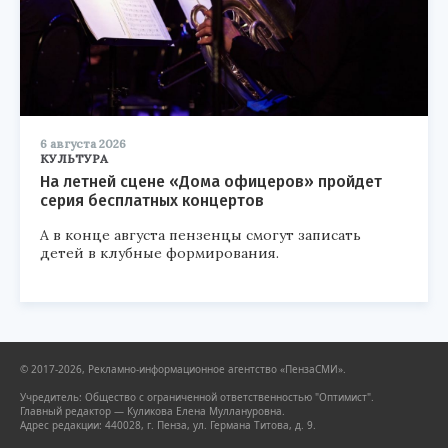
6 августа 2026
КУЛЬТУРА
На летней сцене «Дома офицеров» пройдет
серия бесплатных концертов
А в конце августа пензенцы смогут записать
детей в клубные формирования.
© 2017-2026, Рекламно-информационное агентство «ПензаСМИ».
Учредитель: Общество с ограниченной ответственностью "Оптимист".
Главный редактор — Куликова Елена Муллануровна.
Адрес редакции: 440028, г. Пенза, ул. Германа Титова, д. 9.