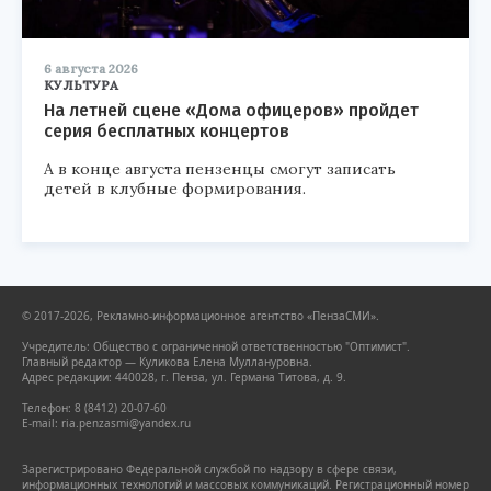
6 августа 2026
КУЛЬТУРА
На летней сцене «Дома офицеров» пройдет
серия бесплатных концертов
А в конце августа пензенцы смогут записать
детей в клубные формирования.
© 2017-2026, Рекламно-информационное агентство «ПензаСМИ».
Учредитель: Общество с ограниченной ответственностью "Оптимист".
Главный редактор — Куликова Елена Муллануровна.
Адрес редакции: 440028, г. Пенза, ул. Германа Титова, д. 9.
Телефон: 8 (8412) 20-07-60
E-mail: ria.penzasmi@yandex.ru
Зарегистрировано Федеральной службой по надзору в сфере связи,
информационных технологий и массовых коммуникаций. Регистрационный номер