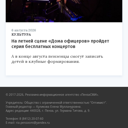
6 августа 2026
КУЛЬТУРА
На летней сцене «Дома офицеров» пройдет
серия бесплатных концертов
А в конце августа пензенцы смогут записать
детей в клубные формирования.
© 2017-2026, Рекламно-информационное агентство «ПензаСМИ».
Учредитель: Общество с ограниченной ответственностью "Оптимист".
Главный редактор — Куликова Елена Муллануровна.
Адрес редакции: 440028, г. Пенза, ул. Германа Титова, д. 9.
Телефон: 8 (8412) 20-07-60
E-mail: ria.penzasmi@yandex.ru