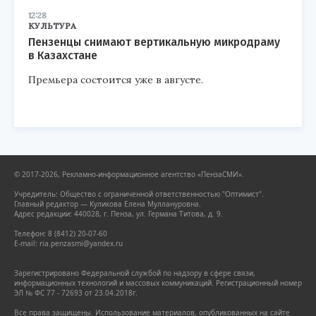
12:28
КУЛЬТУРА
Пензенцы снимают вертикальную микродраму
в Казахстане
Премьера состоится уже в августе.
© 2017-2026, Рекламно-информационное агентство «ПензаСМИ».
Учредитель: Общество с ограниченной ответственностью "Оптимист".
Главный редактор — Куликова Елена Муллануровна.
Адрес редакции: 440028, г. Пенза, ул. Германа Титова, д. 9.
Телефон: 8 (8412) 20-07-60
E-mail: ria.penzasmi@yandex.ru
Зарегистрировано Федеральной службой по надзору в сфере связи,
информационных технологий и массовых коммуникаций. Регистрационный номер
ЭЛ № ФС 77 - 72693 от 23.04.2018г.
Все права защищены. Использование материалов, опубликованных на сайте