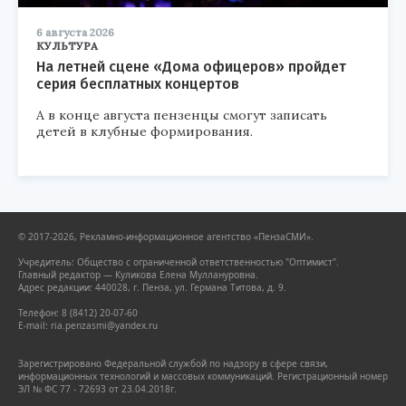
6 августа 2026
КУЛЬТУРА
На летней сцене «Дома офицеров» пройдет
серия бесплатных концертов
А в конце августа пензенцы смогут записать
детей в клубные формирования.
© 2017-2026, Рекламно-информационное агентство «ПензаСМИ».
Учредитель: Общество с ограниченной ответственностью "Оптимист".
Главный редактор — Куликова Елена Муллануровна.
Адрес редакции: 440028, г. Пенза, ул. Германа Титова, д. 9.
Телефон: 8 (8412) 20-07-60
E-mail: ria.penzasmi@yandex.ru
Зарегистрировано Федеральной службой по надзору в сфере связи,
информационных технологий и массовых коммуникаций. Регистрационный номер
ЭЛ № ФС 77 - 72693 от 23.04.2018г.