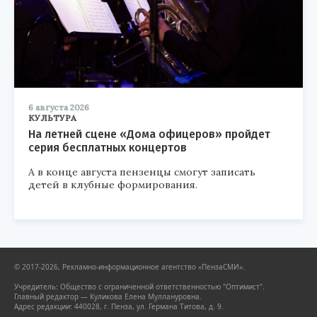
6 августа 2026
КУЛЬТУРА
На летней сцене «Дома офицеров» пройдет
серия бесплатных концертов
А в конце августа пензенцы смогут записать
детей в клубные формирования.
© 2017-2026, Рекламно-информационное агентство «ПензаСМИ».
Учредитель: Общество с ограниченной ответственностью "Оптимист".
Главный редактор — Куликова Елена Муллануровна.
Адрес редакции: 440028, г. Пенза, ул. Германа Титова, д. 9.