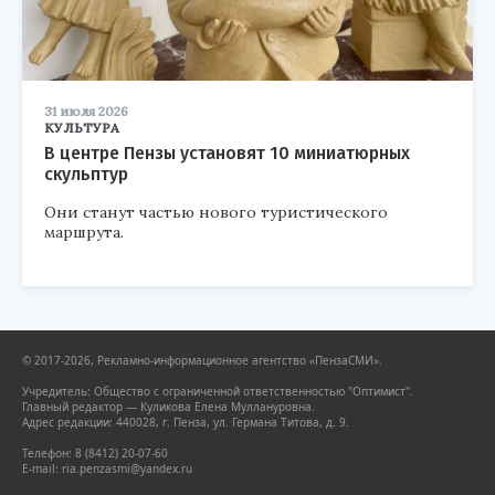
31 июля 2026
КУЛЬТУРА
В центре Пензы установят 10 миниатюрных
скульптур
Они станут частью нового туристического
маршрута.
© 2017-2026, Рекламно-информационное агентство «ПензаСМИ».
Учредитель: Общество с ограниченной ответственностью "Оптимист".
Главный редактор — Куликова Елена Муллануровна.
Адрес редакции: 440028, г. Пенза, ул. Германа Титова, д. 9.
Телефон: 8 (8412) 20-07-60
E-mail: ria.penzasmi@yandex.ru