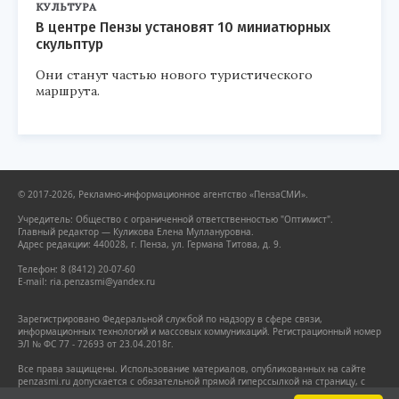
КУЛЬТУРА
В центре Пензы установят 10 миниатюрных
скульптур
Они станут частью нового туристического
маршрута.
© 2017-2026, Рекламно-информационное агентство «ПензаСМИ».
Учредитель: Общество с ограниченной ответственностью "Оптимист".
Главный редактор — Куликова Елена Муллануровна.
Адрес редакции: 440028, г. Пенза, ул. Германа Титова, д. 9.
Телефон: 8 (8412) 20-07-60
E-mail: ria.penzasmi@yandex.ru
Зарегистрировано Федеральной службой по надзору в сфере связи,
информационных технологий и массовых коммуникаций. Регистрационный номер
ЭЛ № ФС 77 - 72693 от 23.04.2018г.
Все права защищены. Использование материалов, опубликованных на сайте
penzasmi.ru допускается с обязательной прямой гиперссылкой на страницу, с
которой заимствован материал. Гиперссылка должна размещаться