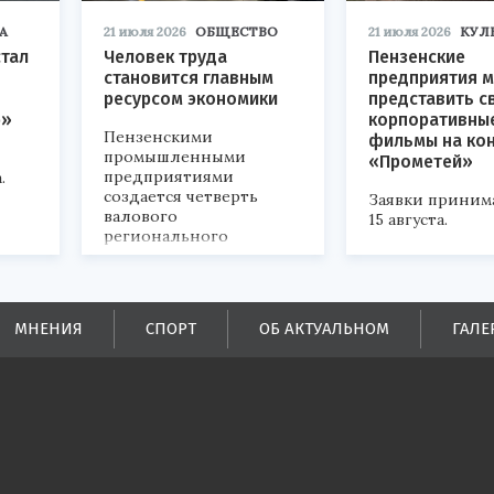
А
21 июля 2026
ОБЩЕСТВО
21 июля 2026
КУЛ
стал
Человек труда
Пензенские
становится главным
предприятия м
ресурсом экономики
представить с
р»
корпоративны
Пензенскими
фильмы на ко
промышленными
«Прометей»
предприятиями
.
создается четверть
Заявки приним
валового
15 августа.
регионального
продукта и
обеспечивается до
половины налоговых
поступлений в
МНЕНИЯ
СПОРТ
ОБ АКТУАЛЬНОМ
ГАЛЕ
бюджеты всех уровней.