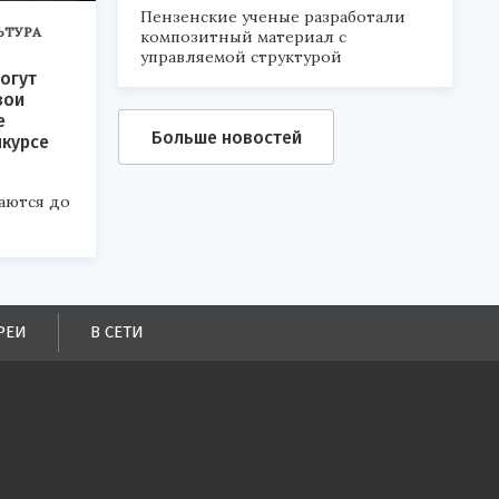
Пензенские ученые разработали
ЬТУРА
композитный материал с
управляемой структурой
огут
вои
е
Больше новостей
нкурсе
аются до
РЕИ
В СЕТИ