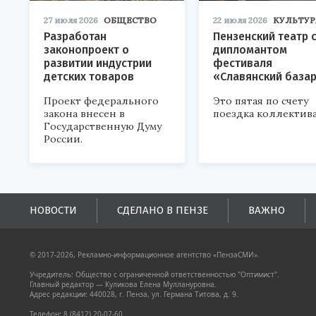
27 июля 2026
ОБЩЕСТВО
22 июля 2026
КУЛЬТУР
Разработан
Пензенский театр 
законопроект о
дипломантом
развитии индустрии
фестиваля
детских товаров
«Славянский база
Проект федерального
Это пятая по счету
закона внесен в
поездка коллектива
Государственную Думу
России.
НОВОСТИ
СДЕЛАНО В ПЕНЗЕ
ВАЖНО
© 2017-2026, Рекламно-информационное агентство «ПензаСМИ».
Учредитель: Общество с ограниченной ответственностью "Оптимист".
Главный редактор — Куликова Елена Муллануровна.
Адрес редакции: 440028, г. Пенза, ул. Германа Титова, д. 9.
Телефон: 8 (8412) 20-07-60