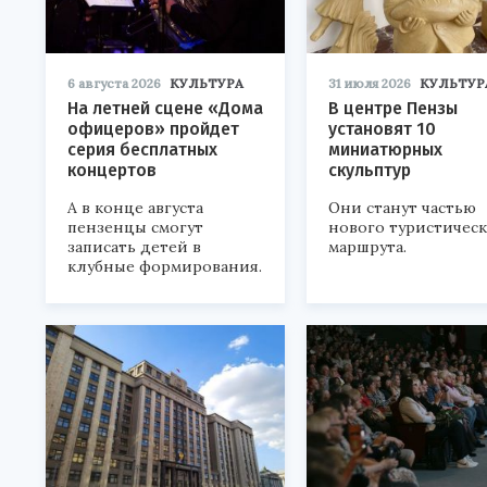
6 августа 2026
КУЛЬТУРА
31 июля 2026
КУЛЬТУР
На летней сцене «Дома
В центре Пензы
офицеров» пройдет
установят 10
серия бесплатных
миниатюрных
концертов
скульптур
А в конце августа
Они станут частью
пензенцы смогут
нового туристичес
записать детей в
маршрута.
клубные формирования.