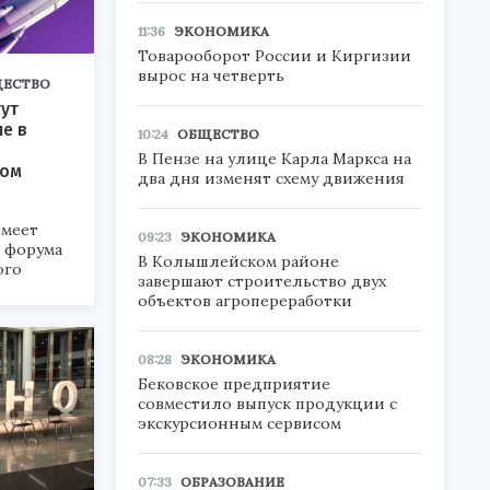
11:36
ЭКОНОМИКА
Товарооборот России и Киргизии
вырос на четверть
ЕСТВО
ут
ие в
10:24
ОБЩЕСТВО
В Пензе на улице Карла Маркса на
ком
два дня изменят схему движения
меет
09:23
ЭКОНОМИКА
а форума
В Колышлейском районе
ого
завершают строительство двух
объектов агропереработки
6».
08:28
ЭКОНОМИКА
Бековское предприятие
совместило выпуск продукции с
экскурсионным сервисом
07:33
ОБРАЗОВАНИЕ