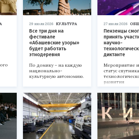
А
29 июля 2026
КУЛЬТУРА
27 июля 2026
ОБЩ
Все три дня на
Пензенцы смог
фестивале
принять участ
«Абашевские узоры»
научно-
будет работать
технологичес
этнодеревня
диктанте
кого
По домику – на каждую
Мероприятие и
национально-
статус спутник
культурную автономию.
технологическ
развития
«Технопром-202