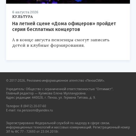
6 августа 2026
КУЛЬТУРА
На летней сцене «Дома офицеров» пройдет
серия бесплатных концертов
А в конце августа пензенцы смогут записать
детей в клубные формирования.
© 2017-2026, Рекламно-информационное агентство «ПензаСМИ».
Учредитель: Общество с ограниченной ответственностью "Оптимист".
Главный редактор — Куликова Елена Муллануровна.
Адрес редакции: 440028, г. Пенза, ул. Германа Титова, д. 9.
Телефон: 8 (8412) 20-07-60
E-mail: ria.penzasmi@yandex.ru
Зарегистрировано Федеральной службой по надзору в сфере связи,
информационных технологий и массовых коммуникаций. Регистрационный номер
ЭЛ № ФС 77 - 72693 от 23.04.2018г.