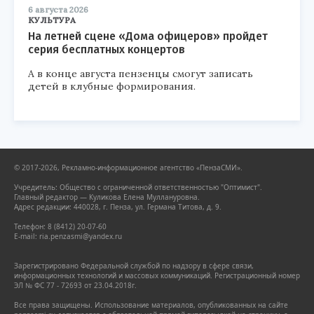
6 августа 2026
КУЛЬТУРА
На летней сцене «Дома офицеров» пройдет
серия бесплатных концертов
А в конце августа пензенцы смогут записать
детей в клубные формирования.
© 2017-2026, Рекламно-информационное агентство «ПензаСМИ».
Учредитель: Общество с ограниченной ответственностью "Оптимист".
Главный редактор — Куликова Елена Муллануровна.
Адрес редакции: 440028, г. Пенза, ул. Германа Титова, д. 9.
Телефон: 8 (8412) 20-07-60
E-mail: ria.penzasmi@yandex.ru
Зарегистрировано Федеральной службой по надзору в сфере связи,
информационных технологий и массовых коммуникаций. Регистрационный номер
ЭЛ № ФС 77 - 72693 от 23.04.2018г.
Все права защищены. Использование материалов, опубликованных на сайте