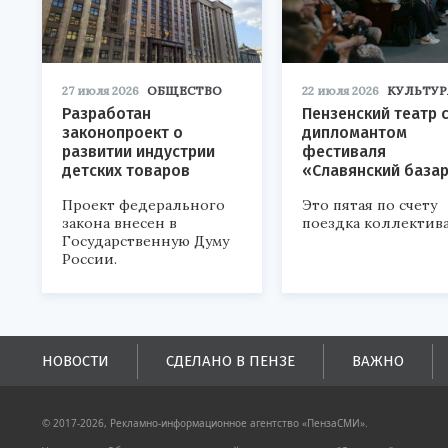
27 июля 2026
ОБЩЕСТВО
22 июля 2026
КУЛЬТУР
Разработан
Пензенский театр 
законопроект о
дипломантом
развитии индустрии
фестиваля
детских товаров
«Славянский база
Проект федерального
Это пятая по счету
закона внесен в
поездка коллектива
Государственную Думу
России.
НОВОСТИ
СДЕЛАНО В ПЕНЗЕ
ВАЖНО
© 2017-2026, Рекламно-информационное агентство «ПензаСМИ».