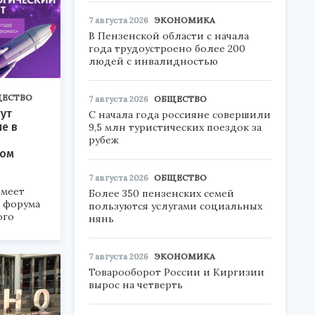
7 августа 2026
ЭКОНОМИКА
В Пензенской области с начала
года трудоустроено более 200
людей с инвалидностью
ЕСТВО
7 августа 2026
ОБЩЕСТВО
ут
С начала года россияне совершили
ие в
9,5 млн туристических поездок за
рубеж
ком
7 августа 2026
ОБЩЕСТВО
меет
Более 350 пензенских семей
а форума
пользуются услугами социальных
ого
нянь
6».
7 августа 2026
ЭКОНОМИКА
Товарооборот России и Киргизии
вырос на четверть