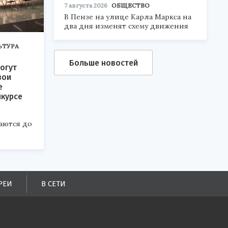
7 августа 2026
ОБЩЕСТВО
В Пензе на улице Карла Маркса на
два дня изменят схему движения
ЬТУРА
Больше новостей
огут
вои
е
нкурсе
аются до
РЕИ
В СЕТИ