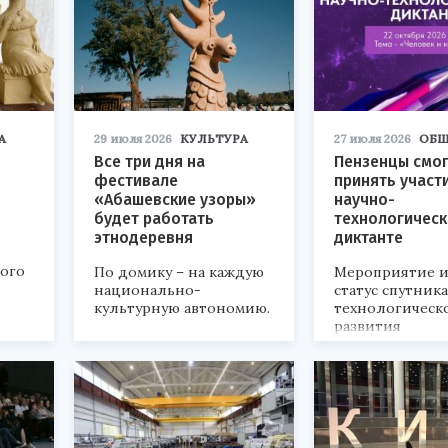
А
29 июля 2026
КУЛЬТУРА
27 июля 2026
ОБЩ
Все три дня на
Пензенцы смог
фестивале
принять участ
«Абашевские узоры»
научно-
будет работать
технологичес
этнодеревня
диктанте
кого
По домику – на каждую
Мероприятие и
национально-
статус спутник
культурную автономию.
технологическ
развития
«Технопром-202