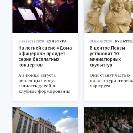
6 августа 2026
КУЛЬТУРА
31 июля 2026
КУЛЬТУР
На летней сцене «Дома
В центре Пензы
офицеров» пройдет
установят 10
серия бесплатных
миниатюрных
концертов
скульптур
А в конце августа
Они станут частью
пензенцы смогут
нового туристичес
записать детей в
маршрута.
клубные формирования.