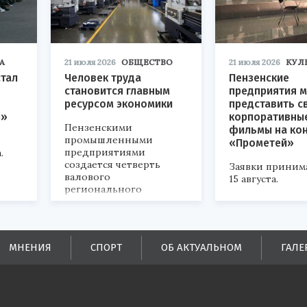
А
21 июля 2026
ОБЩЕСТВО
21 июля 2026
КУЛ
стал
Человек труда
Пензенские
становится главным
предприятия м
ресурсом экономики
представить с
р»
корпоративны
Пензенскими
фильмы на ко
промышленными
«Прометей»
предприятиями
.
создается четверть
Заявки приним
валового
15 августа.
регионального
продукта и
обеспечивается до
половины налоговых
поступлений в
МНЕНИЯ
СПОРТ
ОБ АКТУАЛЬНОМ
ГАЛЕ
бюджеты всех уровней.