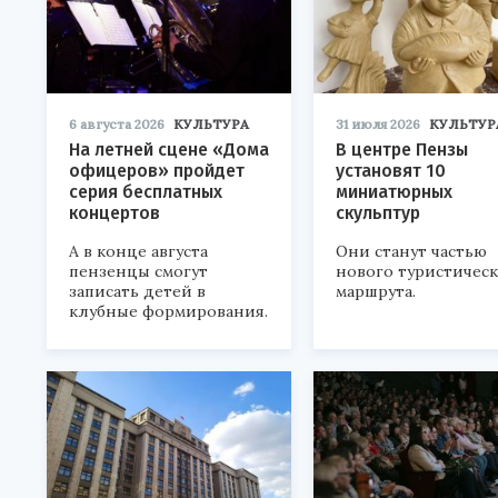
6 августа 2026
КУЛЬТУРА
31 июля 2026
КУЛЬТУР
На летней сцене «Дома
В центре Пензы
офицеров» пройдет
установят 10
серия бесплатных
миниатюрных
концертов
скульптур
А в конце августа
Они станут частью
пензенцы смогут
нового туристичес
записать детей в
маршрута.
клубные формирования.