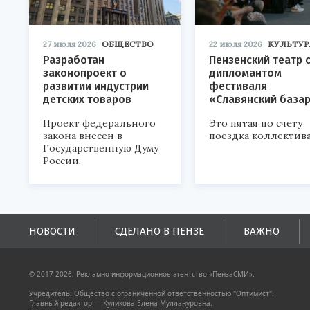
27 июля 2026
ОБЩЕСТВО
22 июля 2026
КУЛЬТУР
Разработан
Пензенский театр 
законопроект о
дипломантом
развитии индустрии
фестиваля
детских товаров
«Славянский база
Проект федерального
Это пятая по счету
закона внесен в
поездка коллектива
Государственную Думу
России.
НОВОСТИ
СДЕЛАНО В ПЕНЗЕ
ВАЖНО
© 2017-2026, Рекламно-информационное агентство «ПензаСМИ».
Учредитель: Общество с ограниченной ответственностью "Оптимист".
Главный редактор — Куликова Елена Муллануровна.