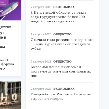
7 августа 2026
ЭКОНОМИКА
В Пензенской области с начала
года трудоустроено более 200
людей с инвалидностью
ЕСТВО
ут
7 августа 2026
ОБЩЕСТВО
ие в
С начала года россияне совершили
9,5 млн туристических поездок за
ком
рубеж
меет
7 августа 2026
ОБЩЕСТВО
а форума
Более 350 пензенских семей
ого
пользуются услугами социальных
нянь
6».
7 августа 2026
ЭКОНОМИКА
Товарооборот России и Киргизии
вырос на четверть