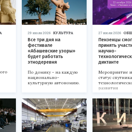
А
29 июля 2026
КУЛЬТУРА
27 июля 2026
ОБЩ
Все три дня на
Пензенцы смог
фестивале
принять участ
«Абашевские узоры»
научно-
будет работать
технологичес
этнодеревня
диктанте
кого
По домику – на каждую
Мероприятие и
национально-
статус спутник
культурную автономию.
технологическ
развития
«Технопром-202