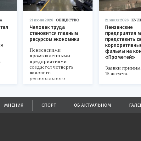
А
21 июля 2026
ОБЩЕСТВО
21 июля 2026
КУЛ
стал
Человек труда
Пензенские
становится главным
предприятия м
ресурсом экономики
представить с
р»
корпоративны
Пензенскими
фильмы на ко
промышленными
«Прометей»
предприятиями
.
создается четверть
Заявки приним
валового
15 августа.
регионального
продукта и
обеспечивается до
половины налоговых
поступлений в
МНЕНИЯ
СПОРТ
ОБ АКТУАЛЬНОМ
ГАЛЕ
бюджеты всех уровней.