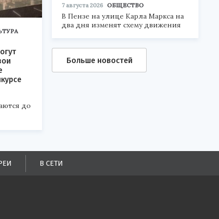
7 августа 2026
ОБЩЕСТВО
В Пензе на улице Карла Маркса на
два дня изменят схему движения
ЬТУРА
огут
Больше новостей
вои
е
нкурсе
аются до
РЕИ
В СЕТИ