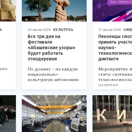
А
29 июля 2026
КУЛЬТУРА
27 июля 2026
ОБЩ
Все три дня на
Пензенцы смог
фестивале
принять участ
«Абашевские узоры»
научно-
будет работать
технологичес
этнодеревня
диктанте
кого
По домику – на каждую
Мероприятие и
национально-
статус спутник
культурную автономию.
технологическ
развития
«Технопром-202