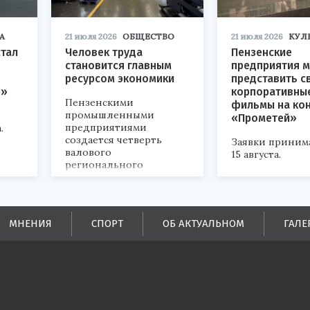
А
21 июля 2026
ОБЩЕСТВО
21 июля 2026
КУЛ
стал
Человек труда
Пензенские
становится главным
предприятия м
ресурсом экономики
представить с
р»
корпоративны
Пензенскими
фильмы на ко
промышленными
«Прометей»
предприятиями
.
создается четверть
Заявки приним
валового
15 августа.
регионального
продукта и
обеспечивается до
половины налоговых
поступлений в
МНЕНИЯ
СПОРТ
ОБ АКТУАЛЬНОМ
ГАЛЕ
бюджеты всех уровней.