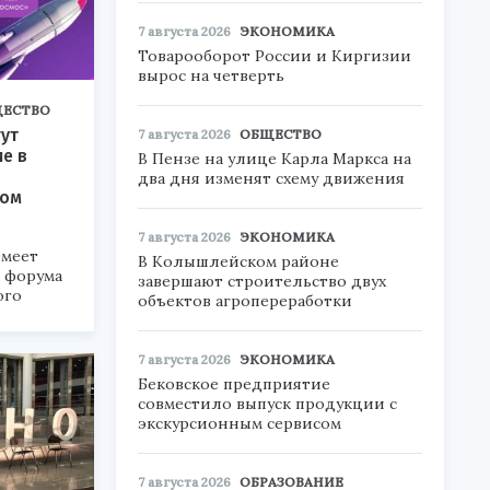
7 августа 2026
ЭКОНОМИКА
Товарооборот России и Киргизии
вырос на четверть
ЕСТВО
ут
7 августа 2026
ОБЩЕСТВО
ие в
В Пензе на улице Карла Маркса на
два дня изменят схему движения
ком
7 августа 2026
ЭКОНОМИКА
меет
В Колышлейском районе
а форума
завершают строительство двух
ого
объектов агропереработки
6».
7 августа 2026
ЭКОНОМИКА
Бековское предприятие
совместило выпуск продукции с
экскурсионным сервисом
7 августа 2026
ОБРАЗОВАНИЕ