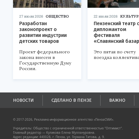
27 июля 2026
ОБЩЕСТВО
22 июля 2026
КУЛЬТУР
Разработан
Пензенский театр 
законопроект о
дипломантом
развитии индустрии
фестиваля
детских товаров
«Славянский база
Проект федерального
Это пятая по счету
закона внесен в
поездка коллектива
Государственную Думу
России.
НОВОСТИ
СДЕЛАНО В ПЕНЗЕ
ВАЖНО
© 2017-2026, Рекламно-информационное агентство «ПензаСМИ».
Учредитель: Общество с ограниченной ответственностью "Оптимист".
Главный редактор — Куликова Елена Муллануровна.
Адрес редакции: 440028, г. Пенза, ул. Германа Титова, д. 9.