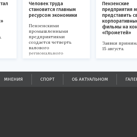
стал
Человек труда
Пензенские
становится главным
предприятия м
ресурсом экономики
представить с
р»
корпоративны
Пензенскими
фильмы на ко
промышленными
«Прометей»
предприятиями
.
создается четверть
Заявки приним
валового
15 августа.
регионального
продукта и
обеспечивается до
половины налоговых
поступлений в
МНЕНИЯ
СПОРТ
ОБ АКТУАЛЬНОМ
ГАЛЕ
бюджеты всех уровней.