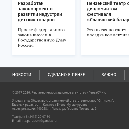
Разработан
Пензенский театр 
законопроект о
дипломантом
развитии индустрии
фестиваля
детских товаров
«Славянский база
Проект федерального
Это пятая по счету
закона внесен в
поездка коллектива
Государственную Думу
России.
НОВОСТИ
СДЕЛАНО В ПЕНЗЕ
ВАЖНО
© 2017-2026, Рекламно-информационное агентство «ПензаСМИ».
Учредитель: Общество с ограниченной ответственностью "Оптимист".
Главный редактор — Куликова Елена Муллануровна.
Адрес редакции: 440028, г. Пенза, ул. Германа Титова, д. 9.
Телефон: 8 (8412) 20-07-60
E-mail: ria.penzasmi@yandex.ru