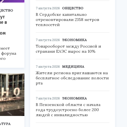
7 августа 2026
ОБЩЕСТВО
ЕСТВО
В Сердобске капитально
ут
отремонтировали 2358 метров
ие в
теплосетей
ком
7 августа 2026
ЭКОНОМИКА
Товарооборот между Россией и
меет
странами ЕАЭС вырос на 10%
а форума
ого
7 августа 2026
МЕДИЦИНА
6».
Жители региона приглашаются на
бесплатное обследование полости
рта
7 августа 2026
ЭКОНОМИКА
В Пензенской области с начала
года трудоустроено более 200
людей с инвалидностью
ЬТУРА