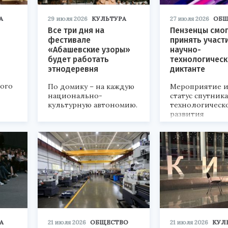
А
29 июля 2026
КУЛЬТУРА
27 июля 2026
ОБЩ
Все три дня на
Пензенцы смог
фестивале
принять участ
«Абашевские узоры»
научно-
будет работать
технологичес
этнодеревня
диктанте
кого
По домику – на каждую
Мероприятие и
национально-
статус спутник
культурную автономию.
технологическ
развития
«Технопром-202
А
21 июля 2026
ОБЩЕСТВО
21 июля 2026
КУЛ