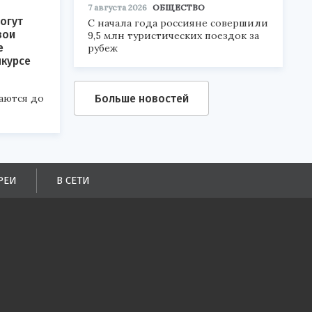
7 августа 2026
ОБЩЕСТВО
огут
С начала года россияне совершили
вои
9,5 млн туристических поездок за
е
рубеж
нкурсе
Больше новостей
аются до
РЕИ
В СЕТИ