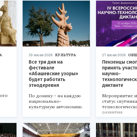
А
29 июля 2026
КУЛЬТУРА
27 июля 2026
ОБЩ
Все три дня на
Пензенцы смог
фестивале
принять участ
«Абашевские узоры»
научно-
будет работать
технологичес
этнодеревня
диктанте
кого
По домику – на каждую
Мероприятие и
национально-
статус спутник
культурную автономию.
технологическ
развития
«Технопром-202