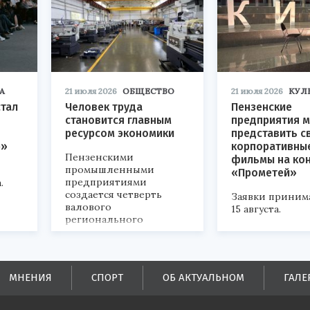
А
21 июля 2026
ОБЩЕСТВО
21 июля 2026
КУЛ
стал
Человек труда
Пензенские
становится главным
предприятия м
ресурсом экономики
представить с
р»
корпоративны
Пензенскими
фильмы на ко
промышленными
«Прометей»
предприятиями
.
создается четверть
Заявки приним
валового
15 августа.
регионального
продукта и
обеспечивается до
половины налоговых
поступлений в
МНЕНИЯ
СПОРТ
ОБ АКТУАЛЬНОМ
ГАЛЕ
бюджеты всех уровней.