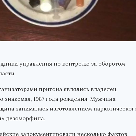
удники управления по контролю за оборотом
ласти.
рганизаторами притона являлись владелец
го знакомая, 1987 года рождения. Мужчина
щина занималась изготовлением наркотическог
й» дезоморфина.
ейские задокументировали несколько фактов