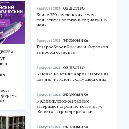
7 августа 2026
ОБЩЕСТВО
Более 350 пензенских семей
пользуются услугами социальных
нянь
7 августа 2026
ЭКОНОМИКА
Товарооборот России и Киргизии
ЕСТВО
вырос на четверть
ут
ие в
7 августа 2026
ОБЩЕСТВО
В Пензе на улице Карла Маркса на
ком
два дня изменят схему движения
меет
7 августа 2026
ЭКОНОМИКА
а форума
ого
В Колышлейском районе
завершают строительство двух
6».
объектов агропереработки
7 августа 2026
ЭКОНОМИКА