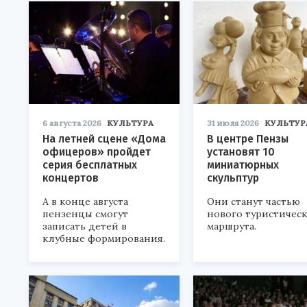
6 августа 2026
КУЛЬТУРА
31 июля 2026
КУЛЬТУР
На летней сцене «Дома
В центре Пензы
офицеров» пройдет
установят 10
серия бесплатных
миниатюрных
концертов
скульптур
А в конце августа
Они станут частью
пензенцы смогут
нового туристичес
записать детей в
маршрута.
клубные формирования.