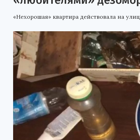
«любителями» дезомо
«Нехорошая» квартира действовала на ули