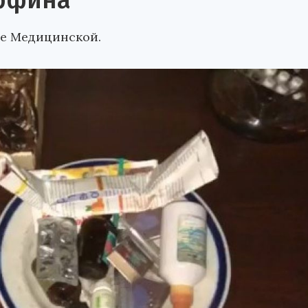
рфина
це Медицинской.