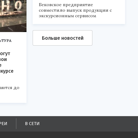
Бековское предприятие
совместило выпуск продукции с
экскурсионным сервисом
Больше новостей
ЬТУРА
огут
вои
е
нкурсе
аются до
РЕИ
В СЕТИ