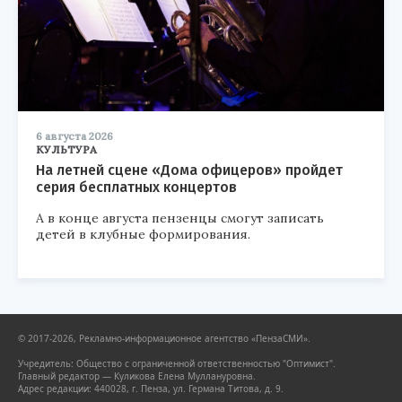
6 августа 2026
КУЛЬТУРА
На летней сцене «Дома офицеров» пройдет
серия бесплатных концертов
А в конце августа пензенцы смогут записать
детей в клубные формирования.
© 2017-2026, Рекламно-информационное агентство «ПензаСМИ».
Учредитель: Общество с ограниченной ответственностью "Оптимист".
Главный редактор — Куликова Елена Муллануровна.
Адрес редакции: 440028, г. Пенза, ул. Германа Титова, д. 9.